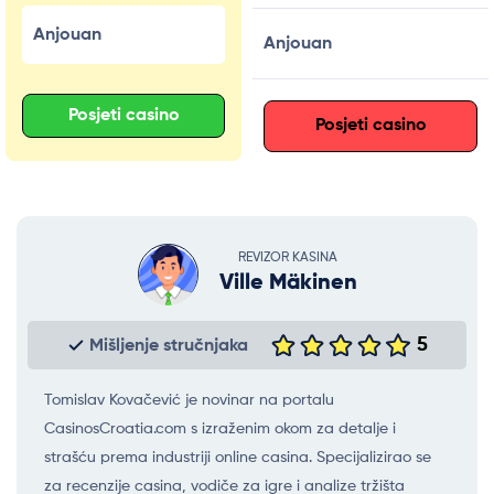
Anjouan
Anjouan
Posjeti casino
Posjeti casino
REVIZOR KASINA
Ville Mäkinen
5
Mišljenje stručnjaka
Tomislav Kovačević je novinar na portalu
CasinosCroatia.com s izraženim okom za detalje i
strašću prema industriji online casina. Specijalizirao se
za recenzije casina, vodiče za igre i analize tržišta