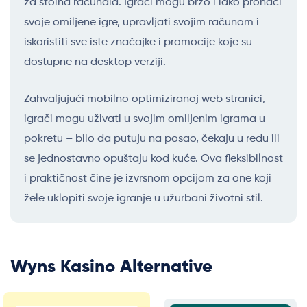
za stolna računala. Igrači mogu brzo i lako pronaći
svoje omiljene igre, upravljati svojim računom i
iskoristiti sve iste značajke i promocije koje su
dostupne na desktop verziji.
Zahvaljujući mobilno optimiziranoj web stranici,
igrači mogu uživati u svojim omiljenim igrama u
pokretu – bilo da putuju na posao, čekaju u redu ili
se jednostavno opuštaju kod kuće. Ova fleksibilnost
i praktičnost čine je izvrsnom opcijom za one koji
žele uklopiti svoje igranje u užurbani životni stil.
Wyns Kasino Alternative