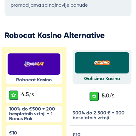
promocijama za najnovije ponude.
Robocat Kasino Alternative
Golisimo Kasino
Robocat Kasino
4.5/
5
5.0/
5
100% do €500 + 200
300% do 2.500 € + 300
besplatnih vrtnji + 1
besplatnih vrtnji
Bonus Rak
€10
€10