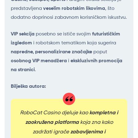
predstavljena
veselim robotskim likovima
, što
dodatno doprinosi zabavnom korisničkom iskustvu.
VIP sekcija
posebno se ističe svojim
futurističkim
izgledom
i robotskom tematikom koja sugerira
napredne, personalizirane značajke
poput
osobnog VIP menadžera
i
ekskluzivnih promocija
na stranici
.
Bilješka autora:
RoboCat Casino djeluje kao
kompletna i
zaokružena platforma
koja zna kako
zadržati igrače
zabavljenima i