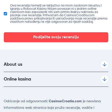
Ova recenzija temelji se isključivo na mom osobnom iskustvu i
igranju u Robocat Kasino Nisam povezan ni s jednim online
casinoom kao zaposlenik niti sam primio ikakvu naknadu za
pisanje ove recenzije. Prihvaćam da CasinosCroatia.com
zadržava pravo prikazivanja ili uskraćivanja moje recenzije prema
vlastitom nahođenju te nije odgovoran za njezin sadržaj.
About us
Online kasina
Odricanje od odgovornosti:
CasinosCroatia.com
je neovisna
informativna web stranica koja pruža recenzije, vodiče i