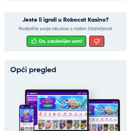
Jeste li igrali u Robocat Kasino?
Podijelite svoje iskustvo s našim čitateljima!
Da, oduševljen sam!
Opći pregled