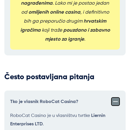
nagrađenima
. Lako mi je postao jedan
od
omiljenih online casina
, i definitivno
bih ga preporučio drugim
hrvatskim
igračima
koji traže
pouzdano i zabavno
mjesto za igranje
.
Često postavljana pitanja
Tko je vlasnik RoboCat Casina?
RoboCat Casino je u vlasništvu tvrtke
Liernin
Enterprises LTD
.