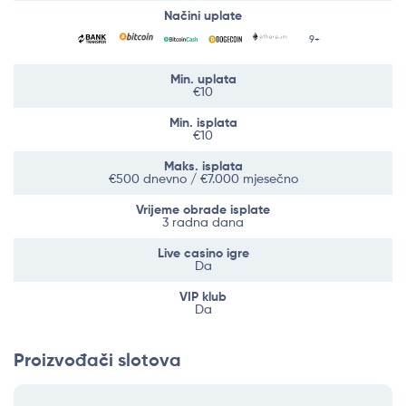
Načini uplate
9+
Min. uplata
€10
Min. isplata
€10
Maks. isplata
€500 dnevno / €7.000 mjesečno
Vrijeme obrade isplate
3 radna dana
Live casino igre
Da
VIP klub
Da
Proizvođači slotova