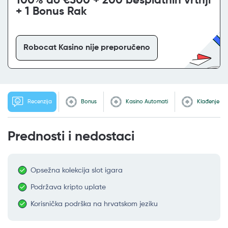
100% do €500 + 200 besplatnih vrtnji
+ 1 Bonus Rak
Robocat Kasino nije preporučeno
Recenzija
Bonus
Kasino Automati
Klađenje
Prednosti i nedostaci
Opsežna kolekcija slot igara
Podržava kripto uplate
Korisnička podrška na hrvatskom jeziku