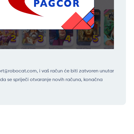
ort@robocat.com
, i vaš račun će biti zatvoren unutar
i da se spriječi otvaranje novih računa, konačna