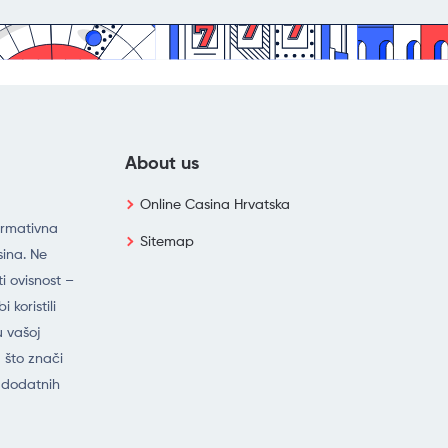
About us
Online Casina Hrvatska
ormativna
Sitemap
sina. Ne
i ovisnost –
 koristili
u vašoj
, što znači
z dodatnih