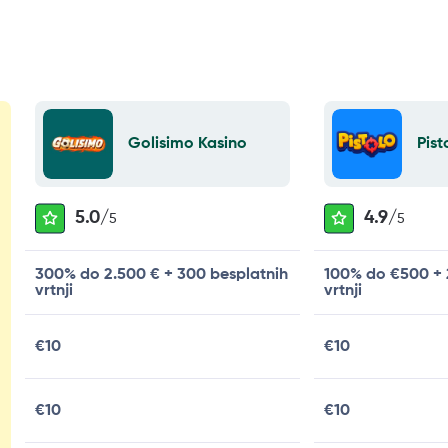
Golisimo Kasino
Pist
5.0/
4.9/
5
5
300% do 2.500 € + 300 besplatnih
100% do €500 + 
vrtnji
vrtnji
€10
€10
€10
€10