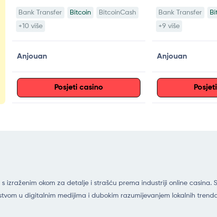
Bank Transfer
Bitcoin
BitcoinCash
Bank Transfer
Bi
+10 više
+9 više
Anjouan
Anjouan
Posjeti casino
Posjet
izraženim okom za detalje i strašću prema industriji online casina. Sp
ustvom u digitalnim medijima i dubokim razumijevanjem lokalnih tren