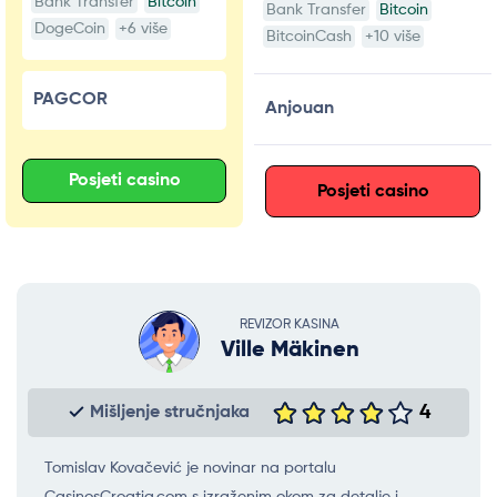
Bank Transfer
Bitcoin
Bank Transfer
Bitcoin
DogeCoin
+6 više
BitcoinCash
+10 više
PAGCOR
Anjouan
Posjeti casino
Posjeti casino
REVIZOR KASINA
Ville Mäkinen
4
Mišljenje stručnjaka
Tomislav Kovačević je novinar na portalu
CasinosCroatia.com s izraženim okom za detalje i