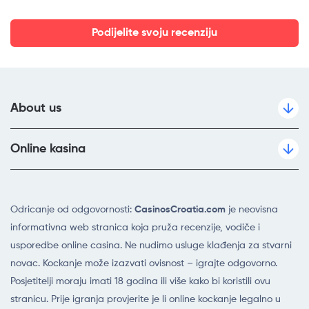
About us
Online kasina
Odricanje od odgovornosti:
CasinosCroatia.com
je neovisna
informativna web stranica koja pruža recenzije, vodiče i
usporedbe online casina. Ne nudimo usluge klađenja za stvarni
novac. Kockanje može izazvati ovisnost – igrajte odgovorno.
Posjetitelji moraju imati 18 godina ili više kako bi koristili ovu
stranicu. Prije igranja provjerite je li online kockanje legalno u