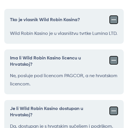
Tko je vlasnik Wild Robin Kasina?
Wild Robin Kasino je u vlasništvu tvrtke Lumina LTD.
Ima li Wild Robin Kasino licencu u
Hrvatskoj?
Ne, posluje pod licencom PAGCOR, a ne hrvatskom
licencom.
Je li Wild Robin Kasino dostupan u
Hrvatskoj?
Da, dostupan je s hrvatskim sučeljem i podrškom.