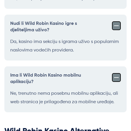
Nudi li Wild Robin Kasino igre s
djeliteljima uživo?
Da, kasino ima sekciju s igrama uživo s popularnim
naslovima vodećih providera.
Ima li Wild Robin Kasino mobilnu
aplikaciju?
Ne, trenutno nema posebnu mobilnu aplikaciju, ali
web stranica je prilagođena za mobilne uređaje.