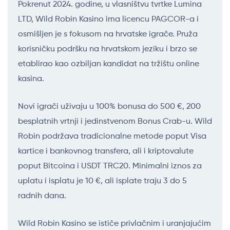
Pokrenut 2024. godine, u vlasništvu tvrtke Lumina
LTD, Wild Robin Kasino ima licencu PAGCOR-a i
osmišljen je s fokusom na hrvatske igrače. Pruža
korisničku podršku na hrvatskom jeziku i brzo se
etablirao kao ozbiljan kandidat na tržištu online
kasina.
Novi igrači uživaju u 100% bonusa do 500 €, 200
besplatnih vrtnji i jedinstvenom Bonus Crab-u. Wild
Robin podržava tradicionalne metode poput Visa
kartice i bankovnog transfera, ali i kriptovalute
poput Bitcoina i USDT TRC20. Minimalni iznos za
uplatu i isplatu je 10 €, ali isplate traju 3 do 5
radnih dana.
Wild Robin Kasino se ističe privlačnim i uranjajućim