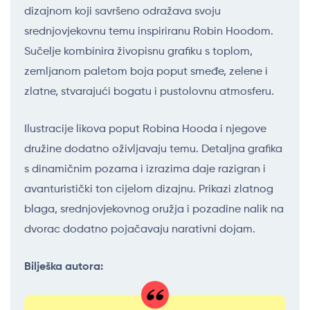
dizajnom koji savršeno odražava svoju
srednjovjekovnu temu inspiriranu Robin Hoodom.
Sučelje kombinira živopisnu grafiku s toplom,
zemljanom paletom boja poput smeđe, zelene i
zlatne, stvarajući bogatu i pustolovnu atmosferu.
Ilustracije likova poput Robina Hooda i njegove
družine dodatno oživljavaju temu. Detaljna grafika
s dinamičnim pozama i izrazima daje razigran i
avanturistički ton cijelom dizajnu. Prikazi zlatnog
blaga, srednjovjekovnog oružja i pozadine nalik na
dvorac dodatno pojačavaju narativni dojam.
Bilješka autora: