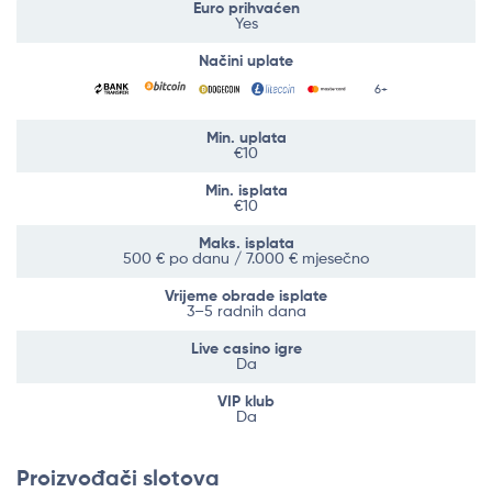
Euro prihvaćen
Yes
Načini uplate
6+
Min. uplata
€10
Min. isplata
€10
Maks. isplata
500 € po danu / 7.000 € mjesečno
Vrijeme obrade isplate
3–5 radnih dana
Live casino igre
Da
VIP klub
Da
Proizvođači slotova