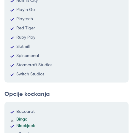
Nolimit City
Play’n Go
Playtech
Red Tiger
Ruby Play
Slotmill
Spinomenal
Stormcraft Studios
Switch Studios
Opcije kockanja
Baccarat
Bingo
Blackjack