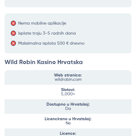
Nema mobilne aplikacije
Isplate traju 3–5 radnih dana
Maksimalna isplata 500 € dnevno
Wild Robin Kasino Hrvatska
Web stranica:
wildrobin.com
Slotovi:
5,000+
Dostupno u Hrvatskoj:
Da
Licencirano u Hrvatskoj:
Ne
Licence: