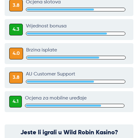
Ocjena slotova
3.8
Vrijednost bonusa
4.3
Brzina isplate
4.0
AU Customer Support
3.8
Ocjena za mobilne uređaje
4.1
Jeste li igrali u Wild Robin Kasino?