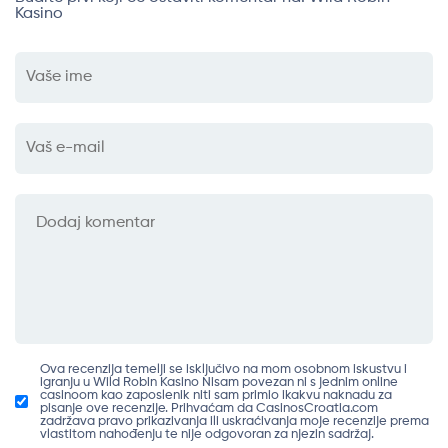
Kasino
Ova recenzija temelji se isključivo na mom osobnom iskustvu i
igranju u Wild Robin Kasino Nisam povezan ni s jednim online
casinoom kao zaposlenik niti sam primio ikakvu naknadu za
pisanje ove recenzije. Prihvaćam da CasinosCroatia.com
zadržava pravo prikazivanja ili uskraćivanja moje recenzije prema
vlastitom nahođenju te nije odgovoran za njezin sadržaj.