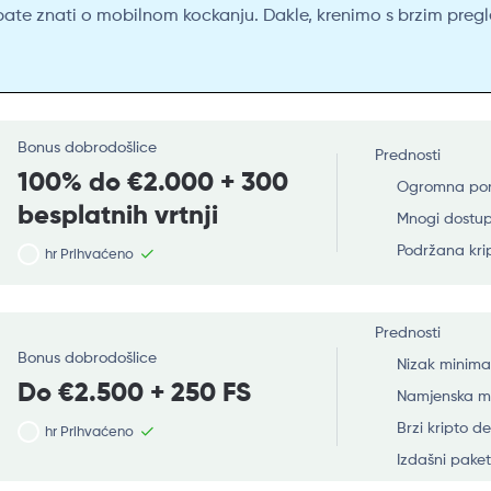
trebate znati o mobilnom kockanju. Dakle, krenimo s brzim pre
Bonus dobrodošlice
Prednosti
100% do €2.000 + 300
Ogromna pon
besplatnih vrtnji
Mnogi dostup
Podržana kri
hr Prihvaćeno
Prednosti
Bonus dobrodošlice
Nizak minima
Do €2.500 + 250 FS
Namjenska mo
Brzi kripto de
hr Prihvaćeno
Izdašni pake