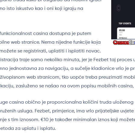
 puno truda kako bi osigurao da mobilni igrači
o isto iskustvo kao i oni koji igraju na
funkcionalnost casina dostupna je putem
ilne web stranice. Nema nijedne funkcije koja
možete se registrirati, uplatiti i isplatiti novac.
istracija traje samo nekoliko minuta, jer je Fezbet taj proce
imno jednostavna za navigaciju, a sučelje kladionice vrlo je p
 živopisnom web stranicom, tko uopće treba preuzimati mobil
kaciju, zasluženo se našao na ovom popisu mobilnih casina, t
luge casina obično je proporcionalna količini truda uloženog u 
uženih usluga. Fezbet, primjerice, ima vrlo prijateljske uvje
anje s tim iznosom. €10 je također minimalan iznos koji možete 
toda za uplatu i isplatu.