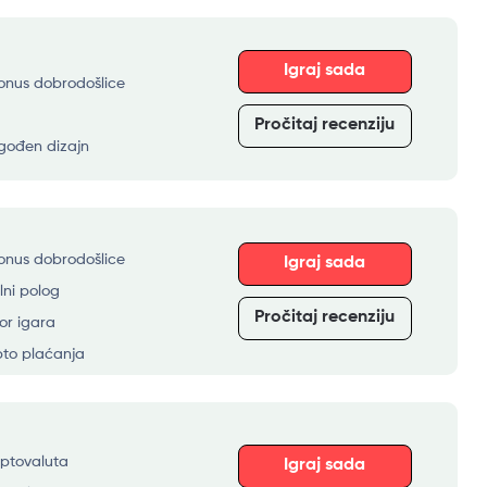
Igraj sada
bonus dobrodošlice
Pročitaj recenziju
agođen dizajn
bonus dobrodošlice
Igraj sada
lni polog
Pročitaj recenziju
or igara
pto plaćanja
riptovaluta
Igraj sada