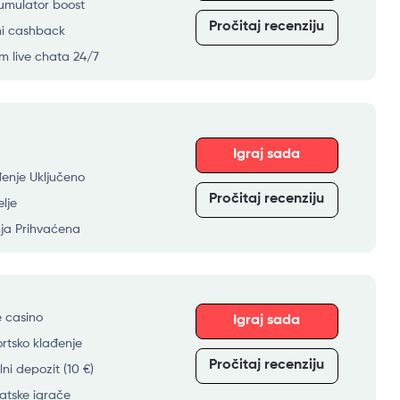
umulator boost
Pročitaj recenziju
ni cashback
m live chata 24/7
Igraj sada
đenje Uključeno
Pročitaj recenziju
lje
nja Prihvaćena
e casino
Igraj sada
rtsko klađenje
Pročitaj recenziju
ni depozit (10 €)
atske igrače