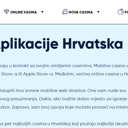
ONLINE KASINA
NOVA CASINA
P
plikacije Hrvatska
paju u kontakt sa svojim omiljenim casinima. Mobilne casino 
Store-a ili Apple Store-a. Međutim, većina online casina u H
istupiti ima izvrsne mobilne web stranice. One vam nude svu
ovog preuzimanja. Dakle, ako tražite dobro mjesto za igranje 
izbor. Zapravo, sam broj opcija koje možete pronaći na inte
et najboljih casina u Hrvatskoj koji pružaju najbolje iskust