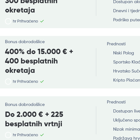
300 besplatnih
Dostupan ak
okretaja
Dnevni i tjed
Podrška pute
hr Prihvaćeno
Bonus dobrodošlice
Prednosti
400% do 15.000 € +
Niski Polog
400 besplatnih
Sportsko Kla
okretaja
Hrvatsko Suče
Kripto Plaća
hr Prihvaćeno
Prednosti
Bonus dobrodošlice
Dostupan liv
Do 2.000 € + 225
Uključeno spo
besplatnih vrtnji
Nizak minimal
hr Prihvaćeno
Podržava hrv