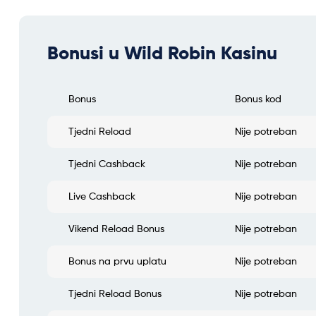
Bonusi u Wild Robin Kasinu
Bonus
Bonus kod
Tjedni Reload
Nije potreban
Tjedni Cashback
Nije potreban
Live Cashback
Nije potreban
Vikend Reload Bonus
Nije potreban
Bonus na prvu uplatu
Nije potreban
Tjedni Reload Bonus
Nije potreban