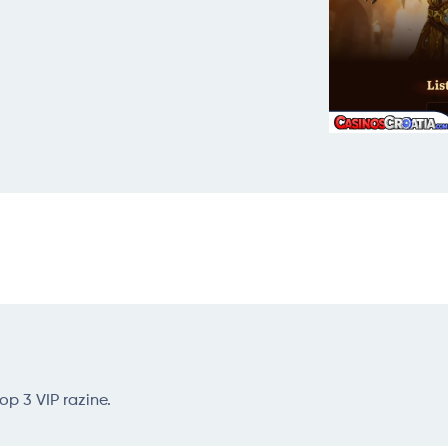
op 3 VIP razine.