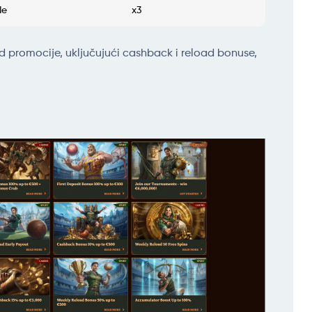
Ne
x3
d promocije, uključujući cashback i reload bonuse,