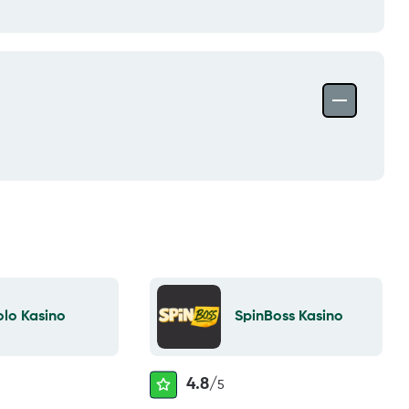
olo Kasino
SpinBoss Kasino
4.8/
5