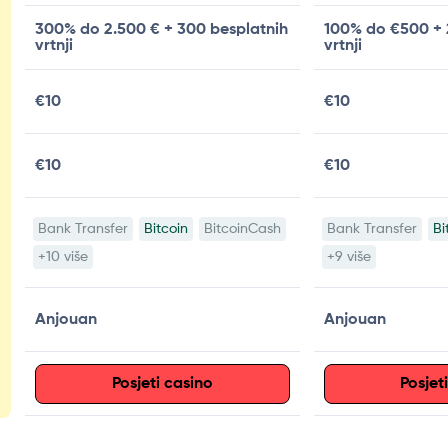
300% do 2.500 € + 300 besplatnih
100% do €500 + 
vrtnji
vrtnji
€10
€10
€10
€10
Bank Transfer
Bitcoin
BitcoinCash
Bank Transfer
Bi
+10 više
+9 više
Anjouan
Anjouan
Posjeti casino
Posjet