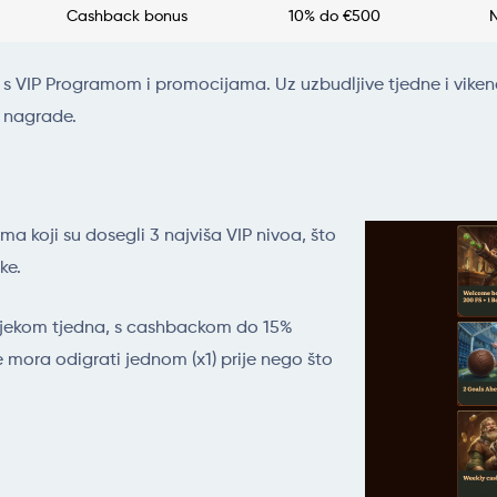
Cashback bonus
10% do €500
i s VIP Programom i promocijama. Uz uzbudljive tjedne i viken
i nagrade.
 koji su dosegli 3 najviša VIP nivoa, što
ke.
tijekom tjedna, s cashbackom do 15%
 mora odigrati jednom (x1) prije nego što