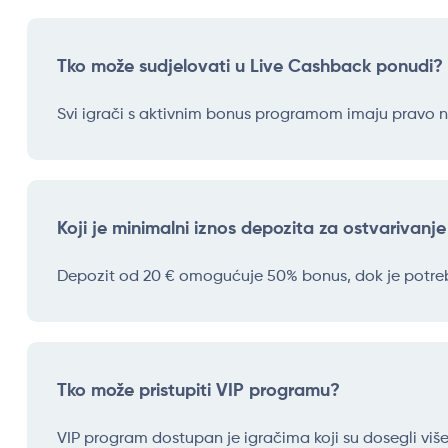
Tko može sudjelovati u Live Cashback ponudi?
Svi igrači s aktivnim bonus programom imaju pravo 
Koji je minimalni iznos depozita za ostvariva
Depozit od 20 € omogućuje 50% bonus, dok je potreba
Tko može pristupiti VIP programu?
VIP program dostupan je igračima koji su dosegli više 