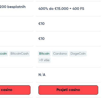
200 besplatnih
400% do €15.000 + 400 FS
€10
€10
tcoin
BitcoinCash
Bitcoin
Cardano
DogeCoin
+9 više
N/A
i casino
Posjeti casino