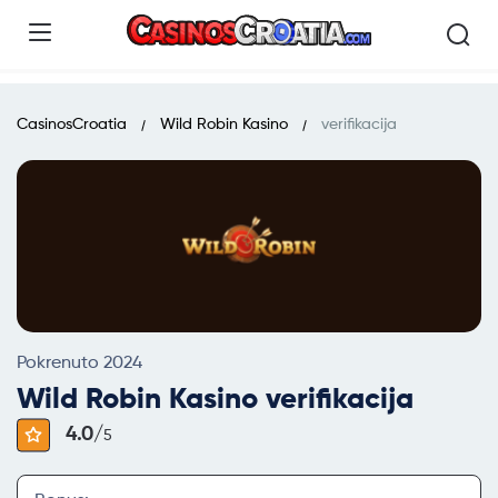
CasinosCroatia
Wild Robin Kasino
verifikacija
Pokrenuto 2024
Wild Robin Kasino verifikacija
4.0/
5