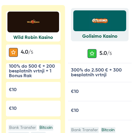
Golisimo Kasino
Wild Robin Kasino
4.0/
5
5.0/
5
100% do 500 € + 200
300% do 2.500 € + 300
besplatnih vrtnji + 1
besplatnih vrtnji
Bonus Rak
€10
€10
€10
€10
Bank Transfer
Bitcoin
Bank Transfer
Bitcoin