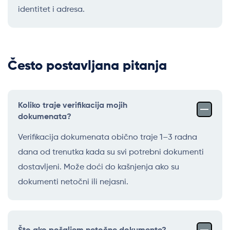
identitet i adresa.
Često postavljana pitanja
Koliko traje verifikacija mojih
dokumenata?
Verifikacija dokumenata obično traje 1–3 radna
dana od trenutka kada su svi potrebni dokumenti
dostavljeni. Može doći do kašnjenja ako su
dokumenti netočni ili nejasni.