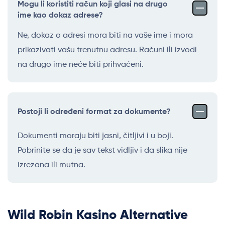
Mogu li koristiti račun koji glasi na drugo
ime kao dokaz adrese?
Ne, dokaz o adresi mora biti na vaše ime i mora
prikazivati vašu trenutnu adresu. Računi ili izvodi
na drugo ime neće biti prihvaćeni.
Postoji li određeni format za dokumente?
Dokumenti moraju biti jasni, čitljivi i u boji.
Pobrinite se da je sav tekst vidljiv i da slika nije
izrezana ili mutna.
Wild Robin Kasino Alternative