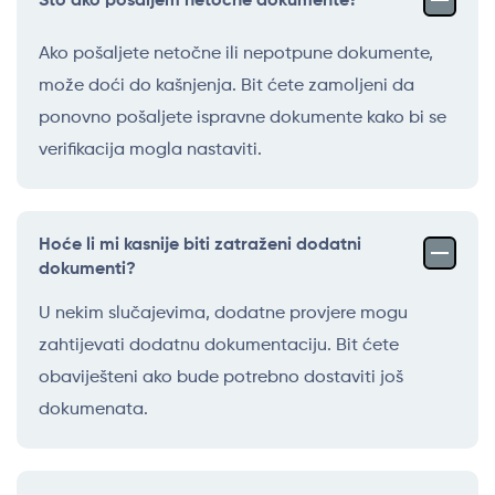
Što ako pošaljem netočne dokumente?
Ako pošaljete netočne ili nepotpune dokumente,
može doći do kašnjenja. Bit ćete zamoljeni da
ponovno pošaljete ispravne dokumente kako bi se
verifikacija mogla nastaviti.
Hoće li mi kasnije biti zatraženi dodatni
dokumenti?
U nekim slučajevima, dodatne provjere mogu
zahtijevati dodatnu dokumentaciju. Bit ćete
obaviješteni ako bude potrebno dostaviti još
dokumenata.