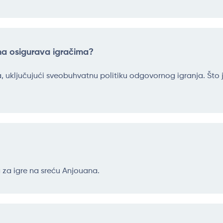
nа osigurava igračima?
uključujući sveobuhvatnu politiku odgovornog igranja. Što je 
 za igre na sreću Anjouanа.