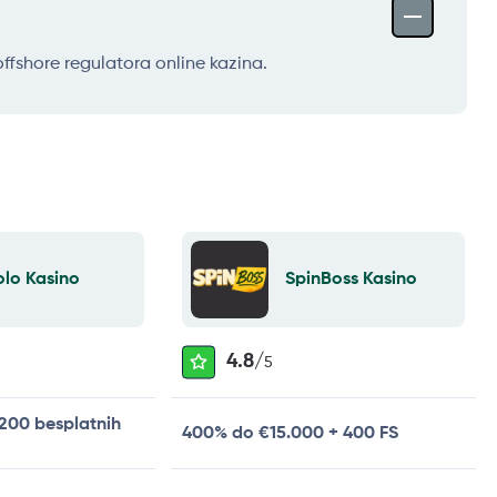
offshore regulatora online kazina.
olo Kasino
SpinBoss Kasino
4.8/
5
200 besplatnih
400% do €15.000 + 400 FS