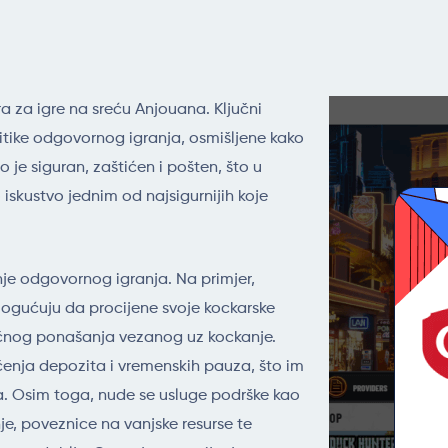
a za igre na sreću Anjouanа. Ključni
itike odgovornog igranja, osmišljene kako
je siguran, zaštićen i pošten, što u
 iskustvo jednim od najsigurnijih koje
je odgovornog igranja. Na primjer,
mogućuju da procijene svoje kockarske
atičnog ponašanja vezanog uz kockanje.
enja depozita i vremenskih pauza, što im
a. Osim toga, nude se usluge podrške kao
e, poveznice na vanjske resurse te