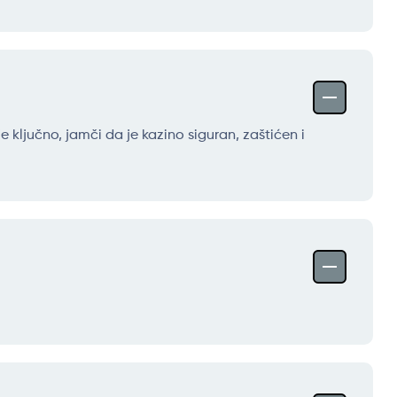
ključno, jamči da je kazino siguran, zaštićen i