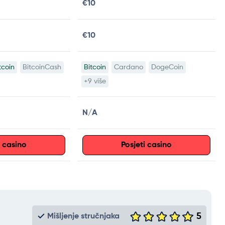
€10
€10
tcoin
BitcoinCash
Bitcoin
Cardano
DogeCoin
+9 više
N/A
i casino
Posjeti casino
5
Mišljenje stručnjaka