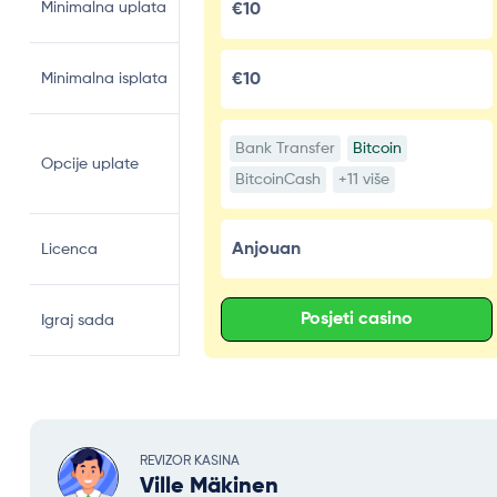
Minimalna uplata
€10
Minimalna isplata
€10
Bank Transfer
Bitcoin
Opcije uplate
BitcoinCash
+11 više
Anjouan
Licenca
Posjeti casino
Igraj sada
REVIZOR KASINA
Ville Mäkinen