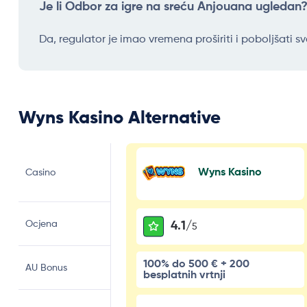
Je li Odbor za igre na sreću Anjouanа ugledan
Da, regulator je imao vremena proširiti i poboljšati s
Wyns Kasino Alternative
Wyns Kasino
Casino
Ocjena
4.1/
5
100% do 500 € + 200
AU Bonus
besplatnih vrtnji