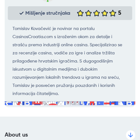
5
Mišljenje stručnjaka
Tomislav Kovačević je novinar na portalu
CasinosCroatia.com s izraženim okom za detalje i
strašću prema industriji online casina. Specijalizirao se
za recenzije casina, vodiče za igre i analize tržišta
prilagođene hrvatskim igračima. S dugogodišnjim
iskustvom u digitalnim medijima i dubokim
razumijevanjem lokalnih trendova u igrama na sreću,
Tomislav je posvećen pružanju pouzdanih i korisnih
informacija čitateljima.
About us