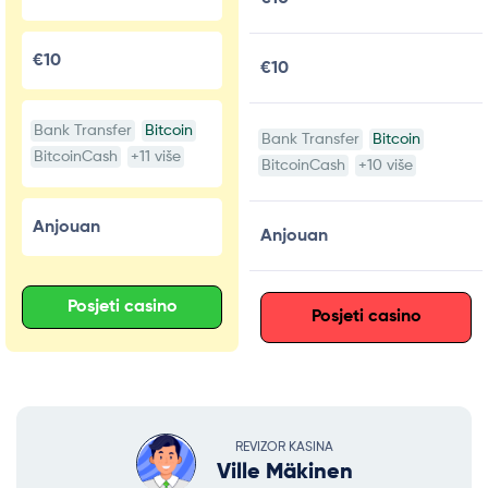
€10
€10
Bank Transfer
Bitcoin
Bank Transfer
Bitcoin
BitcoinCash
+11 više
BitcoinCash
+10 više
Anjouan
Anjouan
Posjeti casino
Posjeti casino
REVIZOR KASINA
Ville Mäkinen