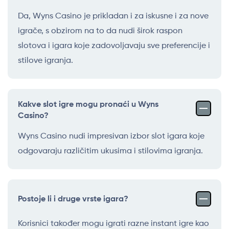
Da, Wyns Casino je prikladan i za iskusne i za nove
igrače, s obzirom na to da nudi širok raspon
slotova i igara koje zadovoljavaju sve preferencije i
stilove igranja.
Kakve slot igre mogu pronaći u Wyns
Casino?
Wyns Casino nudi impresivan izbor slot igara koje
odgovaraju različitim ukusima i stilovima igranja.
Postoje li i druge vrste igara?
Korisnici također mogu igrati razne instant igre kao