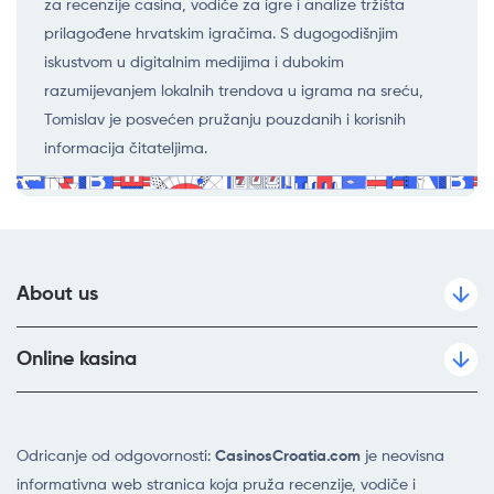
za recenzije casina, vodiče za igre i analize tržišta
prilagođene hrvatskim igračima. S dugogodišnjim
iskustvom u digitalnim medijima i dubokim
razumijevanjem lokalnih trendova u igrama na sreću,
Tomislav je posvećen pružanju pouzdanih i korisnih
informacija čitateljima.
About us
Online kasina
Odricanje od odgovornosti:
CasinosCroatia.com
je neovisna
informativna web stranica koja pruža recenzije, vodiče i