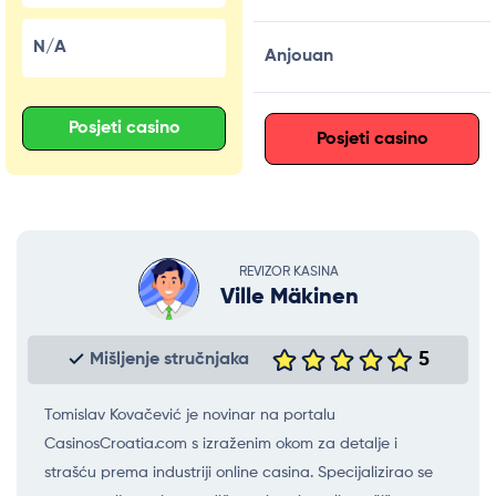
N/A
Anjouan
Posjeti casino
Posjeti casino
REVIZOR KASINA
Ville Mäkinen
5
Mišljenje stručnjaka
Tomislav Kovačević je novinar na portalu
CasinosCroatia.com s izraženim okom za detalje i
strašću prema industriji online casina. Specijalizirao se