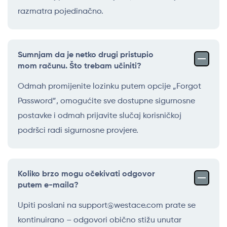
razmatra pojedinačno.
Sumnjam da je netko drugi pristupio
mom računu. Što trebam učiniti?
Odmah promijenite lozinku putem opcije „Forgot
Password”, omogućite sve dostupne sigurnosne
postavke i odmah prijavite slučaj korisničkoj
podršci radi sigurnosne provjere.
Koliko brzo mogu očekivati odgovor
putem e-maila?
Upiti poslani na
support@westace.com
prate se
kontinuirano – odgovori obično stižu unutar