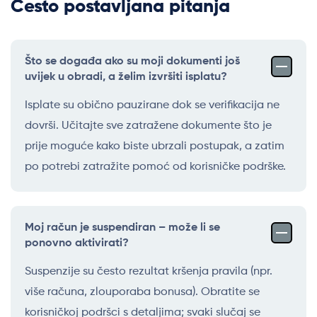
Često postavljana pitanja
Što se događa ako su moji dokumenti još
uvijek u obradi, a želim izvršiti isplatu?
Isplate su obično pauzirane dok se verifikacija ne
dovrši. Učitajte sve zatražene dokumente što je
prije moguće kako biste ubrzali postupak, a zatim
po potrebi zatražite pomoć od korisničke podrške.
Moj račun je suspendiran – može li se
ponovno aktivirati?
Suspenzije su često rezultat kršenja pravila (npr.
više računa, zlouporaba bonusa). Obratite se
korisničkoj podršci s detaljima; svaki slučaj se