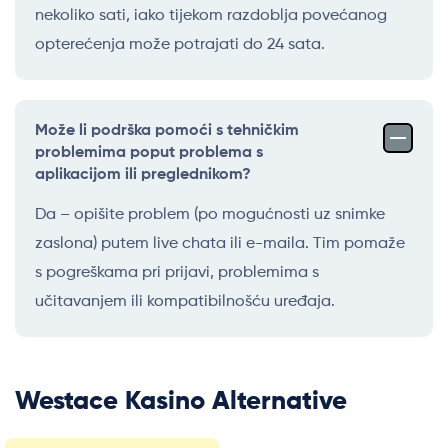
nekoliko sati, iako tijekom razdoblja povećanog
opterećenja može potrajati do 24 sata.
Može li podrška pomoći s tehničkim
problemima poput problema s
aplikacijom ili preglednikom?
Da – opišite problem (po mogućnosti uz snimke
zaslona) putem live chata ili e-maila. Tim pomaže
s pogreškama pri prijavi, problemima s
učitavanjem ili kompatibilnošću uređaja.
Westace Kasino Alternative