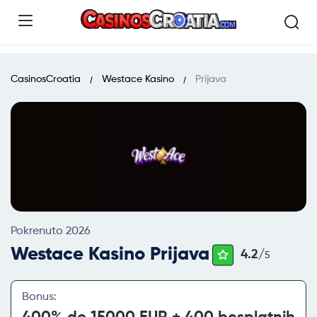
CasinosCroatia
Westace Kasino
Prijava
Pokrenuto 2026
Westace Kasino Prijava
4.2/
5
Bonus: