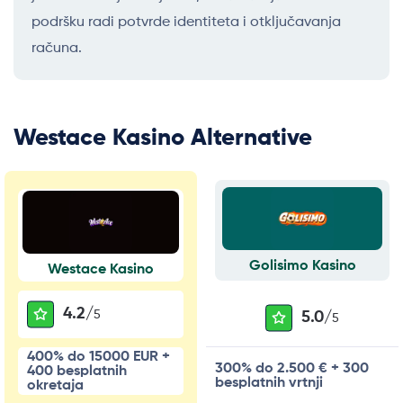
podršku radi potvrde identiteta i otključavanja
računa.
Westace Kasino Alternative
Golisimo Kasino
Westace Kasino
4.2/
5
5.0/
5
400% do 15000 EUR +
300% do 2.500 € + 300
400 besplatnih
besplatnih vrtnji
okretaja