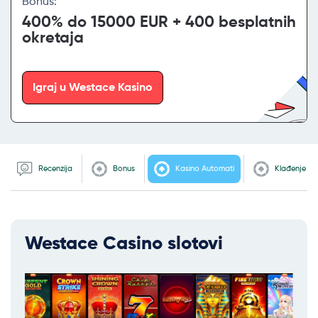
Bonus:
400% do 15000 EUR + 400 besplatnih
okretaja
Igraj u Westace Kasino
Recenzija
Bonus
Kasino Automati
Klađenje
Westace Casino slotovi