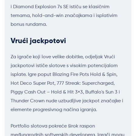
i Diamond Explosion 7s SE ističu se klasičnim
temama, hold-and-win značajkama i isplativim
bonus rundama.
Vrući jackpotovi
Za igrače koji love velike dobitke, odjeljak Vrući
jackpotovi ističe slotove s visokim potencijalom
isplate. Igre poput Blazing Fire Pots Hold & Spin,
Hot Deco Super Pot, 777 Streak: Supercharged,
Piggy Cash Out – Hold & Hit 3×3, Buffalo's Sun 3 i
Thunder Crown nude uzbudljive jackpot značajke i
elemente progresivnog načina igranja.
Portfolio slotova pokreće širok raspon
međunarodnih softverskih developera. Igrači mogu