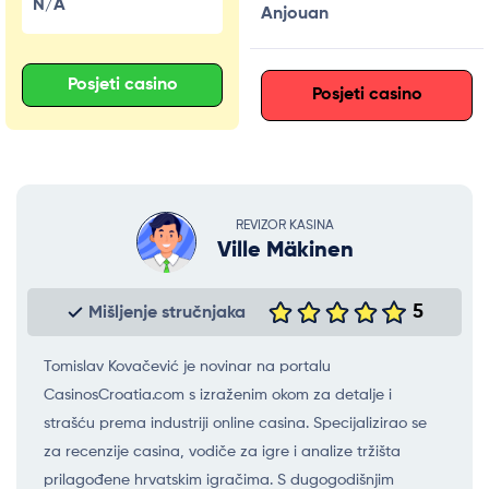
N/A
Anjouan
Posjeti casino
Posjeti casino
REVIZOR KASINA
Ville Mäkinen
5
Mišljenje stručnjaka
Tomislav Kovačević je novinar na portalu
CasinosCroatia.com s izraženim okom za detalje i
strašću prema industriji online casina. Specijalizirao se
za recenzije casina, vodiče za igre i analize tržišta
prilagođene hrvatskim igračima. S dugogodišnjim