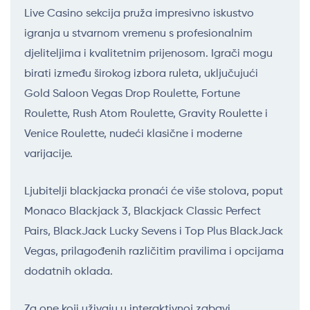
Live Casino sekcija pruža impresivno iskustvo
igranja u stvarnom vremenu s profesionalnim
djeliteljima i kvalitetnim prijenosom. Igrači mogu
birati između širokog izbora ruleta, uključujući
Gold Saloon Vegas Drop Roulette, Fortune
Roulette, Rush Atom Roulette, Gravity Roulette i
Venice Roulette, nudeći klasične i moderne
varijacije.
Ljubitelji blackjacka pronaći će više stolova, poput
Monaco Blackjack 3, Blackjack Classic Perfect
Pairs, BlackJack Lucky Sevens i Top Plus BlackJack
Vegas, prilagođenih različitim pravilima i opcijama
dodatnih oklada.
Za one koji uživaju u interaktivnoj zabavi,