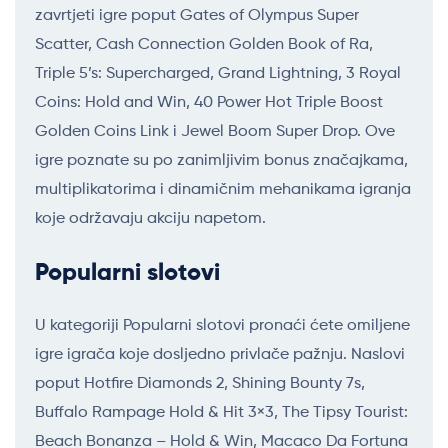
zavrtjeti igre poput Gates of Olympus Super
Scatter, Cash Connection Golden Book of Ra,
Triple 5’s: Supercharged, Grand Lightning, 3 Royal
Coins: Hold and Win, 40 Power Hot Triple Boost
Golden Coins Link i Jewel Boom Super Drop. Ove
igre poznate su po zanimljivim bonus značajkama,
multiplikatorima i dinamičnim mehanikama igranja
koje održavaju akciju napetom.
Popularni slotovi
U kategoriji Popularni slotovi pronaći ćete omiljene
igre igrača koje dosljedno privlače pažnju. Naslovi
poput Hotfire Diamonds 2, Shining Bounty 7s,
Buffalo Rampage Hold & Hit 3×3, The Tipsy Tourist:
Beach Bonanza – Hold & Win, Macaco Da Fortuna