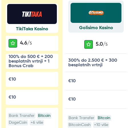
Golisimo Kasino
TikiTaka Kasino
4.6/
5
5.0/
5
100% do 500 € + 200
300% do 2.500 € + 300
besplatnih vrtnji + 1
besplatnih vrtnji
Bonus Crab
€10
€10
€10
€10
Bank Transfer
Bitcoin
Bank Transfer
Bitcoin
DogeCoin
+6 više
BitcoinCash
+10 više