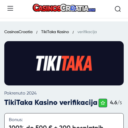
CasinosCroatia
TikiTaka Kasino
verifikacija
Pokrenuto 2024
TikiTaka Kasino verifikacija
4.6/
5
Bonus: