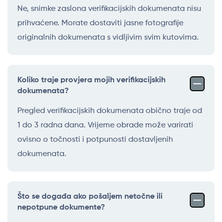
Ne, snimke zaslona verifikacijskih dokumenata nisu
prihvaćene. Morate dostaviti jasne fotografije
originalnih dokumenata s vidljivim svim kutovima.
Koliko traje provjera mojih verifikacijskih
dokumenata?
Pregled verifikacijskih dokumenata obično traje od
1 do 3 radna dana. Vrijeme obrade može varirati
ovisno o točnosti i potpunosti dostavljenih
dokumenata.
Što se događa ako pošaljem netočne ili
nepotpune dokumente?