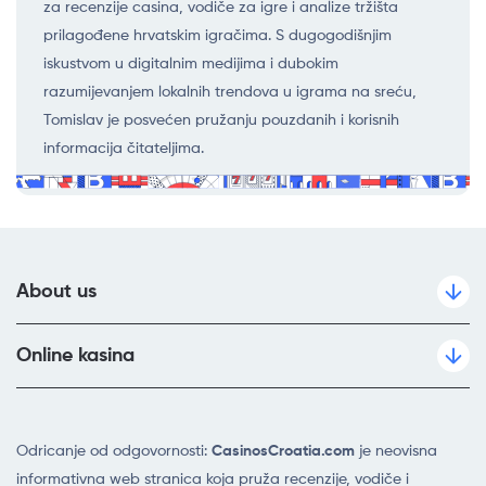
za recenzije casina, vodiče za igre i analize tržišta
prilagođene hrvatskim igračima. S dugogodišnjim
iskustvom u digitalnim medijima i dubokim
razumijevanjem lokalnih trendova u igrama na sreću,
Tomislav je posvećen pružanju pouzdanih i korisnih
informacija čitateljima.
About us
Online kasina
Odricanje od odgovornosti:
CasinosCroatia.com
je neovisna
informativna web stranica koja pruža recenzije, vodiče i