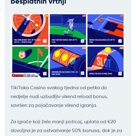
besplatnih vrtnji
TikiTaka Casino svakog tjedna od petka do
nedjelje nudi uzbudljiv vikend reload bonus,
savršen za pojačavanje vikend igranja.
Za igrače koji žele manji poticaj, uplata od €20
dovoljna je za ostvarivanje 50% bonusa, dok je za