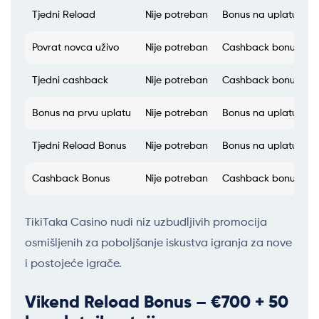
Tjedni Reload
Nije potreban
Bonus na uplatu
Povrat novca uživo
Nije potreban
Cashback bonus
Tjedni cashback
Nije potreban
Cashback bonus
Bonus na prvu uplatu
Nije potreban
Bonus na uplatu
Tjedni Reload Bonus
Nije potreban
Bonus na uplatu
Cashback Bonus
Nije potreban
Cashback bonus
TikiTaka Casino nudi niz uzbudljivih promocija
osmišljenih za poboljšanje iskustva igranja za nove
i postojeće igrače.
Vikend Reload Bonus – €700 + 50