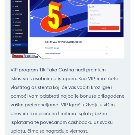
VIP program TikiTaka Casina nudi premium
iskustvo s osobnim pristupom. Kao VIP, imat ćete
vlastitog asistenta koji će vas voditi kroz igre i
pomoći vam odabrati najbolje bonuse prilagođene
vašim preferencijama. VIP igrači uživaju u višim
dnevnim i mjesečnim limitima isplate, bržim
isplatama te povećanom cashbacku uz svaku
uplatu, čime se nagrađuje vjernost.