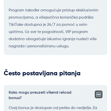
Program također omogućuje pristup ekskluzivnim
promocijama, a višejezična korisnička podrška
TikiTake dostupna je 24/7 za pomoć u svim
upitima. Uz sve te pogodnosti, VIP program
dodatno obogaćuje iskustvo igranja nudeći više
nagrada i personaliziranu uslugu.
Često postavljana pitanja
Kako mogu preuzeti vikend reload
bonus?
Ovaj bonus je dostupan od petka do nedjelje. Za