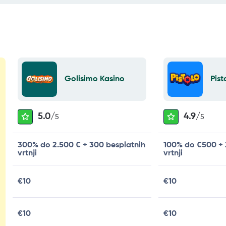
Golisimo Kasino
Pist
5.0/
4.9/
5
5
300% do 2.500 € + 300 besplatnih
100% do €500 + 
vrtnji
vrtnji
€10
€10
€10
€10