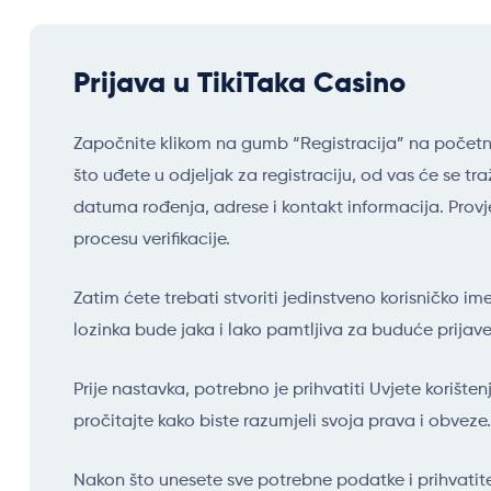
Prijava u TikiTaka Casino
Započnite klikom na gumb “Registracija” na početnoj
što uđete u odjeljak za registraciju, od vas će se t
datuma rođenja, adrese i kontakt informacija. Provjer
procesu verifikacije.
Zatim ćete trebati stvoriti jedinstveno korisničko ime 
lozinka bude jaka i lako pamtljiva za buduće prijave
Prije nastavka, potrebno je prihvatiti Uvjete korišten
pročitajte kako biste razumjeli svoja prava i obveze.
Nakon što unesete sve potrebne podatke i prihvatite 