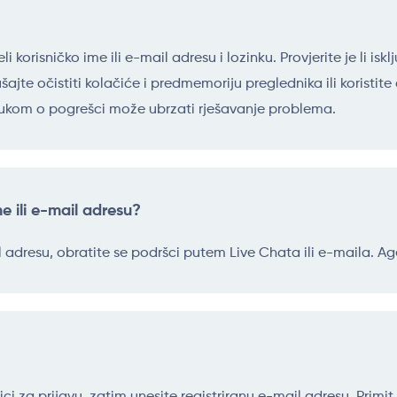
li korisničko ime ili e-mail adresu i lozinku. Provjerite je li isk
jte očistiti kolačiće i predmemoriju preglednika ili koristite 
orukom o pogrešci može ubrzati rješavanje problema.
e ili e-mail adresu?
mail adresu, obratite se podršci putem Live Chata ili e-maila.