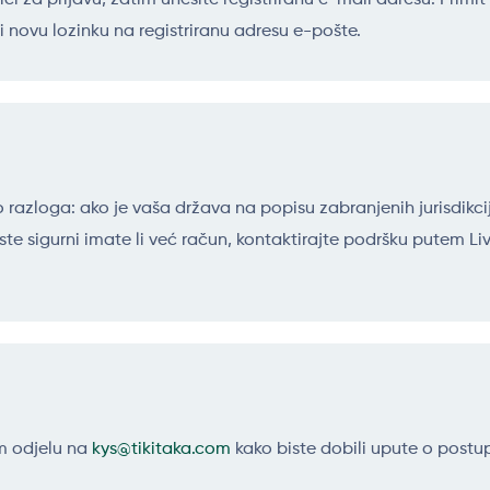
ci za prijavu, zatim unesite registriranu e-mail adresu. Primi
li novu lozinku na registriranu adresu e-pošte.
azloga: ako je vaša država na popisu zabranjenih jurisdikcija
 niste sigurni imate li već račun, kontaktirajte podršku putem 
m odjelu na
kys@tikitaka.com
kako biste dobili upute o postup