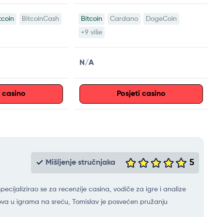
tcoin
BitcoinCash
Bitcoin
Cardano
DogeCoin
+9 više
N/A
i casino
Posjeti casino
5
Mišljenje stručnjaka
ecijalizirao se za recenzije casina, vodiče za igre i analize
dova u igrama na sreću, Tomislav je posvećen pružanju