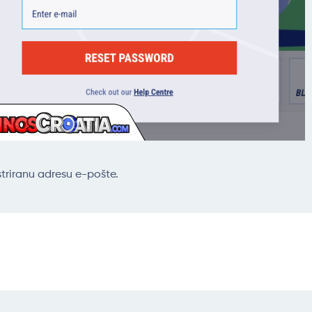
triranu adresu e-pošte.