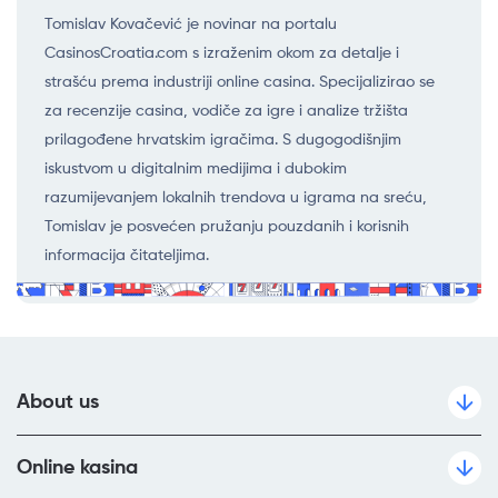
Tomislav Kovačević je novinar na portalu
CasinosCroatia.com s izraženim okom za detalje i
strašću prema industriji online casina. Specijalizirao se
za recenzije casina, vodiče za igre i analize tržišta
prilagođene hrvatskim igračima. S dugogodišnjim
iskustvom u digitalnim medijima i dubokim
razumijevanjem lokalnih trendova u igrama na sreću,
Tomislav je posvećen pružanju pouzdanih i korisnih
informacija čitateljima.
About us
Online kasina