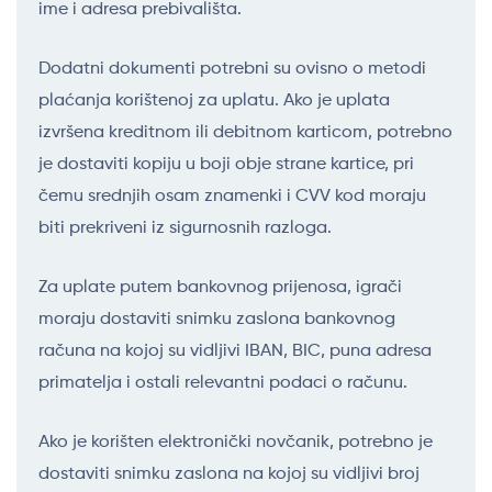
ime i adresa prebivališta.
Dodatni dokumenti potrebni su ovisno o metodi
plaćanja korištenoj za uplatu. Ako je uplata
izvršena kreditnom ili debitnom karticom, potrebno
je dostaviti kopiju u boji obje strane kartice, pri
čemu srednjih osam znamenki i CVV kod moraju
biti prekriveni iz sigurnosnih razloga.
Za uplate putem bankovnog prijenosa, igrači
moraju dostaviti snimku zaslona bankovnog
računa na kojoj su vidljivi IBAN, BIC, puna adresa
primatelja i ostali relevantni podaci o računu.
Ako je korišten elektronički novčanik, potrebno je
dostaviti snimku zaslona na kojoj su vidljivi broj