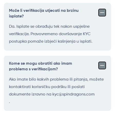
Može li verifikacija utjecati na brzinu
isplate?
Da. Isplate se obrađuju tek nakon uspješne
verifikacije. Pravovremeno dovršavanje KYC
postupka pomaže izbjeći kašnjenja u isplati.
Kome se mogu obratiti ako imam
problema s verifikacijom?
Ako imate bilo kakvih problema ili pitanja, možete
kontaktirati korisničku podršku ili poslati
dokumente izravno na
kyc@spindragons.com
.