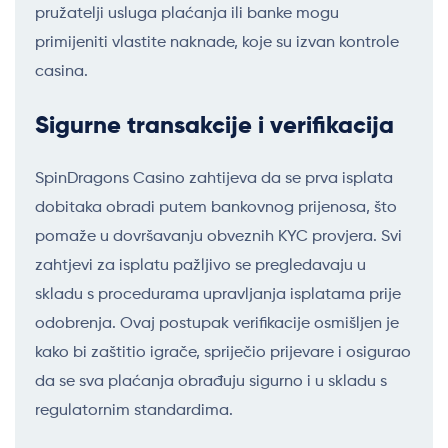
pružatelji usluga plaćanja ili banke mogu
primijeniti vlastite naknade, koje su izvan kontrole
casina.
Sigurne transakcije i verifikacija
SpinDragons Casino zahtijeva da se prva isplata
dobitaka obradi putem bankovnog prijenosa, što
pomaže u dovršavanju obveznih KYC provjera. Svi
zahtjevi za isplatu pažljivo se pregledavaju u
skladu s procedurama upravljanja isplatama prije
odobrenja. Ovaj postupak verifikacije osmišljen je
kako bi zaštitio igrače, spriječio prijevare i osigurao
da se sva plaćanja obrađuju sigurno i u skladu s
regulatornim standardima.