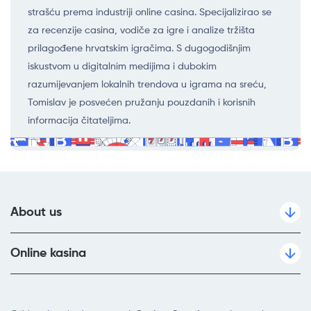
strašću prema industriji online casina. Specijalizirao se
za recenzije casina, vodiče za igre i analize tržišta
prilagođene hrvatskim igračima. S dugogodišnjim
iskustvom u digitalnim medijima i dubokim
razumijevanjem lokalnih trendova u igrama na sreću,
Tomislav je posvećen pružanju pouzdanih i korisnih
informacija čitateljima.
About us
Online kasina