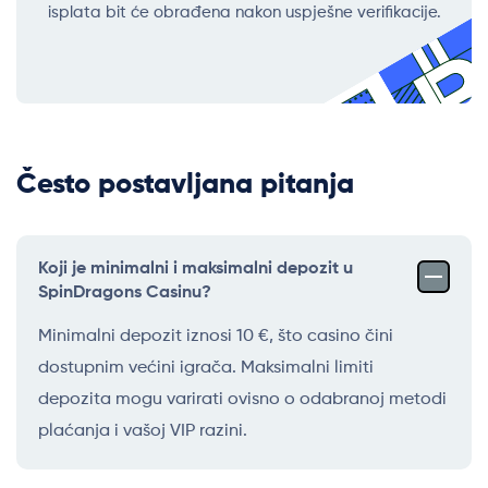
isplata bit će obrađena nakon uspješne verifikacije.
Često postavljana pitanja
Koji je minimalni i maksimalni depozit u
SpinDragons Casinu?
Minimalni depozit iznosi 10 €, što casino čini
dostupnim većini igrača. Maksimalni limiti
depozita mogu varirati ovisno o odabranoj metodi
plaćanja i vašoj VIP razini.