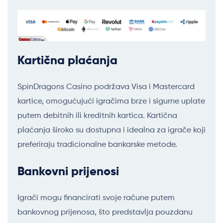
Kartična plaćanja
SpinDragons Casino podržava Visa i Mastercard
kartice, omogućujući igračima brze i sigurne uplate
putem debitnih ili kreditnih kartica. Kartična
plaćanja široko su dostupna i idealna za igrače koji
preferiraju tradicionalne bankarske metode.
Bankovni prijenosi
Igrači mogu financirati svoje račune putem
bankovnog prijenosa, što predstavlja pouzdanu