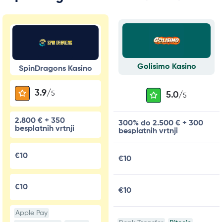
Golisimo Kasino
SpinDragons Kasino
3.9/
5
5.0/
5
2.800 € + 350
300% do 2.500 € + 300
besplatnih vrtnji
besplatnih vrtnji
€10
€10
€10
€10
Apple Pay