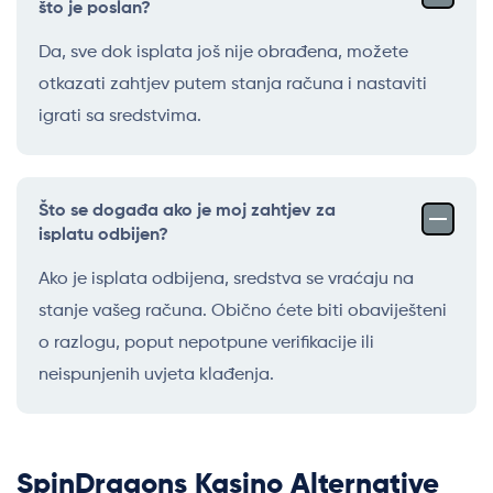
što je poslan?
Da, sve dok isplata još nije obrađena, možete
otkazati zahtjev putem stanja računa i nastaviti
igrati sa sredstvima.
Što se događa ako je moj zahtjev za
isplatu odbijen?
Ako je isplata odbijena, sredstva se vraćaju na
stanje vašeg računa. Obično ćete biti obaviješteni
o razlogu, poput nepotpune verifikacije ili
neispunjenih uvjeta klađenja.
SpinDragons Kasino Alternative