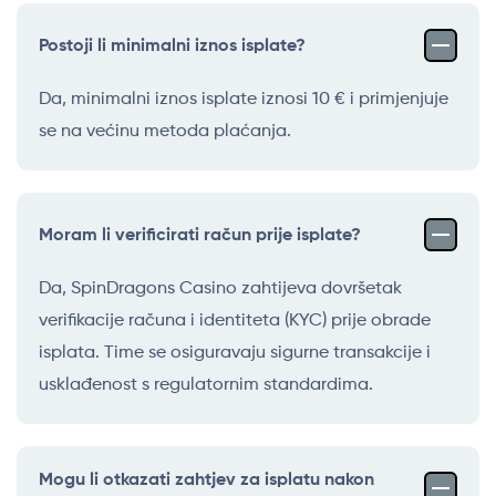
Postoji li minimalni iznos isplate?
Da, minimalni iznos isplate iznosi 10 € i primjenjuje
se na većinu metoda plaćanja.
Moram li verificirati račun prije isplate?
Da, SpinDragons Casino zahtijeva dovršetak
verifikacije računa i identiteta (KYC) prije obrade
isplata. Time se osiguravaju sigurne transakcije i
usklađenost s regulatornim standardima.
Mogu li otkazati zahtjev za isplatu nakon