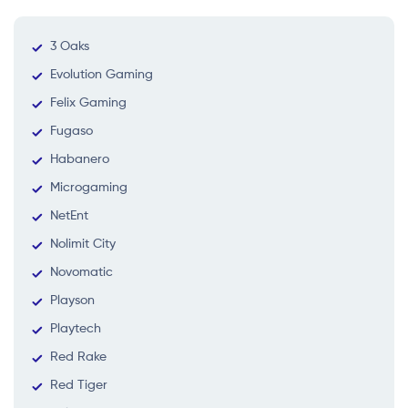
3 Oaks
Evolution Gaming
Felix Gaming
Fugaso
Habanero
Microgaming
NetEnt
Nolimit City
Novomatic
Playson
Playtech
Red Rake
Red Tiger