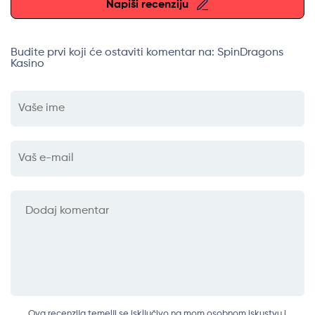
Napiši recenziju
Budite prvi koji će ostaviti komentar na: SpinDragons
Kasino
Ova recenzija temelji se isključivo na mom osobnom iskustvu i