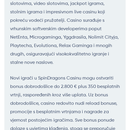
slotovima, video slotovima, jackpot igrama,
stolnim igrama i impresivnom live casinu koji
pokreću vodeći pružatelji. Casino surađuje s
vrhunskim softverskim developerima poput
NetEnta, Microgaminga, Yggdrasila, Nolimit Cityja,
Playtecha, Evolutiona, Relax Gaminga i mnogih
drugih, osiguravajući visokokvalitetno igranje i
stalne nove naslove.
Novi igrači u SpinDragons Casinu mogu ostvariti
bonus dobrodošlice do 2.800 € plus 350 besplatnih
vrtnji, raspoređenih kroz više uplata. Uz bonus
dobrodošlice, casino redovito nudi reload bonuse,
promocije s besplatnim vrtnjama i nagrade za
vjernost postojećim igračima. Sve bonus ponude
dolaze s uvjetima klađenja, stoga se preporučuje