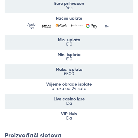
Euro prihvaćen
Yes
Načini uplate
Apple
8+
Pay
Min. uplata
€10
Min. isplata
€10
Maks. isplata
€500
Vrijeme obrade isplate
u roku od 24 sata
Live casino igre
Da
VIP klub
Da
Proizvođači slotova