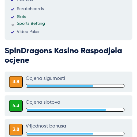
Scratchcards
Slots
Sports Betting
Video Poker
SpinDragons Kasino Raspodjela
ocjene
Ocjena sigurnosti
3.8
Ocjena slotova
4.3
Vrijednost bonusa
3.8