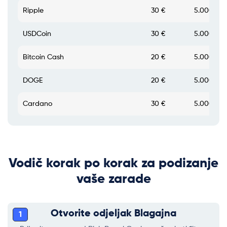
Ripple
30 €
5.000 €
USDCoin
30 €
5.000 €
Bitcoin Cash
20 €
5.000 €
DOGE
20 €
5.000 €
Cardano
30 €
5.000 €
Vodič korak po korak za podizanje
vaše zarade
Otvorite odjeljak Blagajna
1