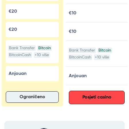
€20
€10
€20
€10
Bank Transfer
Bitcoin
Bank Transfer
Bitcoin
BitcoinCash
+10 više
BitcoinCash
+10 više
Anjouan
Anjouan
Ograničeno
Posjeti casino