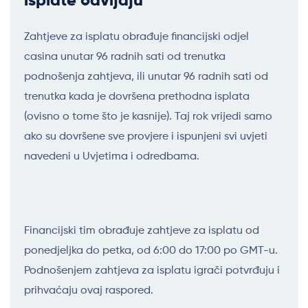
isplate odvijaju
Zahtjeve za isplatu obrađuje financijski odjel
casina unutar 96 radnih sati od trenutka
podnošenja zahtjeva, ili unutar 96 radnih sati od
trenutka kada je dovršena prethodna isplata
(ovisno o tome što je kasnije). Taj rok vrijedi samo
ako su dovršene sve provjere i ispunjeni svi uvjeti
navedeni u Uvjetima i odredbama.
Financijski tim obrađuje zahtjeve za isplatu od
ponedjeljka do petka, od 6:00 do 17:00 po GMT-u.
Podnošenjem zahtjeva za isplatu igrači potvrđuju i
prihvaćaju ovaj raspored.