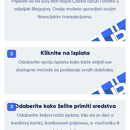
Prijavite se na svoj Rich Royal Casino račun i otiđite u
odjeljak Blagajna. Ondje možete upravljati svojim
financijskim transakcijama.
Kliknite na Isplata
2
Odaberite opciju Isplata kako biste vidjeli sve
dostupne metode za podizanje svojih dobitaka.
Odaberite kako želite primiti sredstva
3
Odaberite željeni način isplate, bilo da je riječ o
kreditnoj kartici, bankovnom prijenosu, e-novčaniku ili