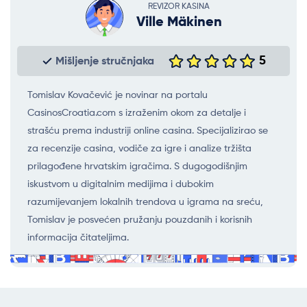
REVIZOR KASINA
Ville Mäkinen
5
Mišljenje stručnjaka
Tomislav Kovačević je novinar na portalu
CasinosCroatia.com s izraženim okom za detalje i
strašću prema industriji online casina. Specijalizirao se
za recenzije casina, vodiče za igre i analize tržišta
prilagođene hrvatskim igračima. S dugogodišnjim
iskustvom u digitalnim medijima i dubokim
razumijevanjem lokalnih trendova u igrama na sreću,
Tomislav je posvećen pružanju pouzdanih i korisnih
informacija čitateljima.