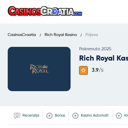
CasinosCroatia
Rich Royal Kasino
Prijava
Pokrenuto 2025
Rich Royal Kas
3.9/
5
Recenzija
Bonus
Kasino Automati
Kl