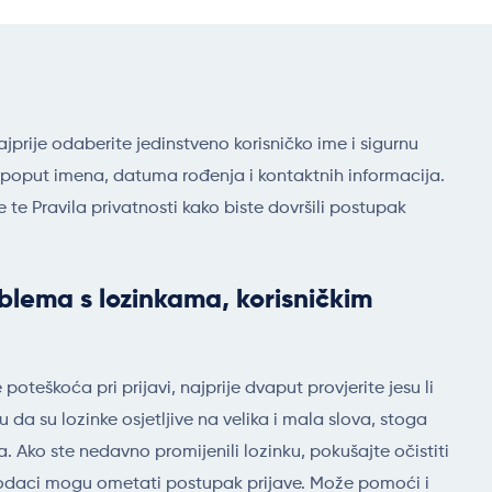
jprije odaberite jedinstveno korisničko ime i sigurnu
 poput imena, datuma rođenja i kontaktnih informacija.
 te Pravila privatnosti kako biste dovršili postupak
oblema s lozinkama, korisničkim
teškoća pri prijavi, najprije dvaput provjerite jesu li
 da su lozinke osjetljive na velika i mala slova, stoga
. Ako ste nedavno promijenili lozinku, pokušajte očistiti
 podaci mogu ometati postupak prijave. Može pomoći i