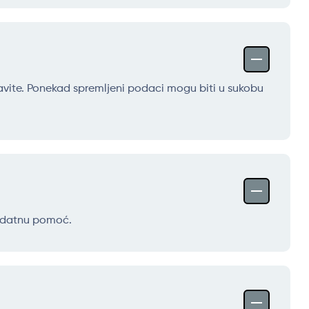
javite. Ponekad spremljeni podaci mogu biti u sukobu
 dodatnu pomoć.