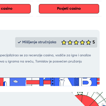
i casino
Posjeti casino
5
Mišljenje stručnjaka
ecijalizirao se za recenzije casina, vodiče za igre i analize
dova u igrama na sreću, Tomislav je posvećen pružanju