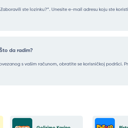
Zaboravili ste lozinku?”. Unesite e-mail adresu koju ste koristi
 Što da radim?
povezanog s vašim računom, obratite se korisničkoj podršci. 