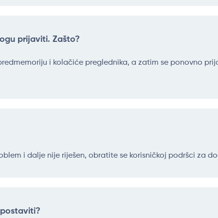
gu prijaviti. Zašto?
i predmemoriju i kolačiće preglednika, a zatim se ponovno pri
roblem i dalje nije riješen, obratite se korisničkoj podršci za
postaviti?