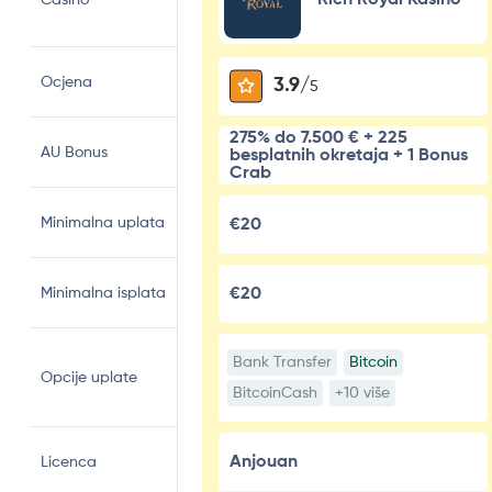
Rich Royal Kasino
Ocjena
3.9/
5
275% do 7.500 € + 225
AU Bonus
besplatnih okretaja + 1 Bonus
Crab
Minimalna uplata
€20
Minimalna isplata
€20
Bank Transfer
Bitcoin
Opcije uplate
BitcoinCash
+10 više
Anjouan
Licenca