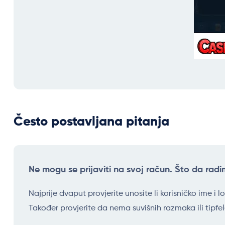
Često postavljana pitanja
Ne mogu se prijaviti na svoj račun. Što da rad
Najprije dvaput provjerite unosite li korisničko ime i 
Također provjerite da nema suvišnih razmaka ili tipfel