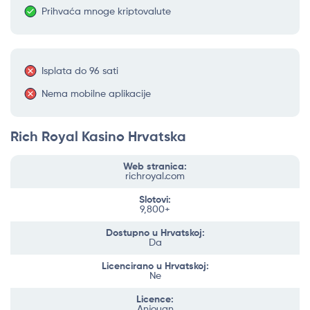
Prihvaća mnoge kriptovalute
Isplata do 96 sati
Nema mobilne aplikacije
Rich Royal Kasino Hrvatska
Web stranica:
richroyal.com
Slotovi:
9,800+
Dostupno u Hrvatskoj:
Da
Licencirano u Hrvatskoj:
Ne
Licence:
Anjouan