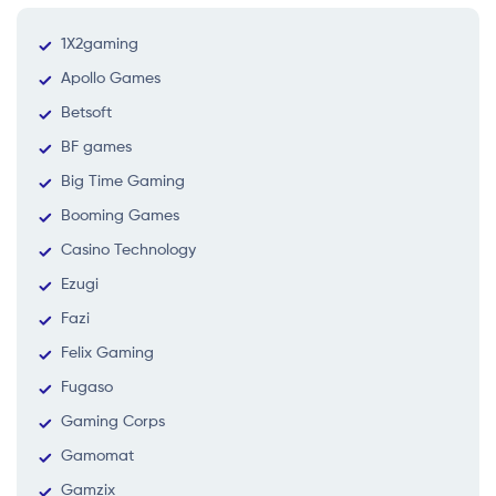
1X2gaming
Apollo Games
Betsoft
BF games
Big Time Gaming
Booming Games
Casino Technology
Ezugi
Fazi
Felix Gaming
Fugaso
Gaming Corps
Gamomat
Gamzix