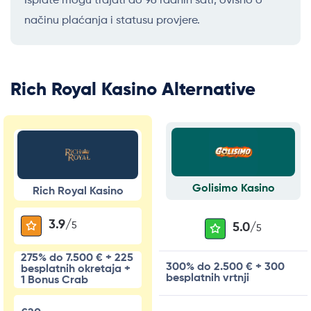
Isplate mogu trajati do 96 radnih sati, ovisno o
načinu plaćanja i statusu provjere.
Rich Royal Kasino Alternative
Golisimo Kasino
Rich Royal Kasino
3.9/
5
5.0/
5
275% do 7.500 € + 225
300% do 2.500 € + 300
besplatnih okretaja +
besplatnih vrtnji
1 Bonus Crab