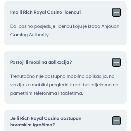
Ima li Rich Royal Casino licencu?
Da, casino posjeduje licencu koju je izdao Anjouan
Gaming Authority.
Postoji li mobilna aplikacija?
Trenutačno nije dostupna mobilna aplikacija, no
verzija za mobilni preglednik radi besprijekorno na
pametnim telefonima i tabletima.
Je li Rich Royal Casino dostupan
hrvatskim igračima?