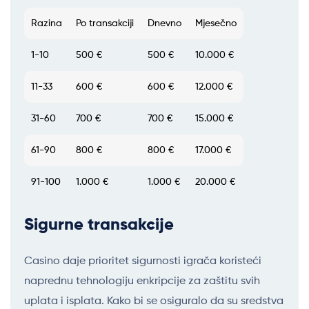
Razina
Po transakciji
Dnevno
Mjesečno
1-10
500 €
500 €
10.000 €
11-33
600 €
600 €
12.000 €
31-60
700 €
700 €
15.000 €
61-90
800 €
800 €
17.000 €
91-100
1.000 €
1.000 €
20.000 €
Sigurne transakcije
Casino daje prioritet sigurnosti igrača koristeći
naprednu tehnologiju enkripcije za zaštitu svih
uplata i isplata. Kako bi se osiguralo da su sredstva