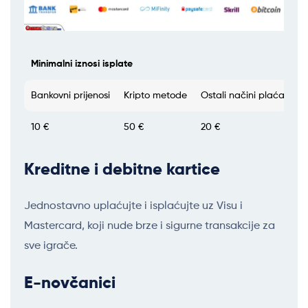
Minimalni iznosi isplate
Bankovni prijenosi
Kripto metode
Ostali načini plaćanja
10 €
50 €
20 €
Kreditne i debitne kartice
Jednostavno uplaćujte i isplaćujte uz Visu i
Mastercard, koji nude brze i sigurne transakcije za
sve igrače.
E-novčanici