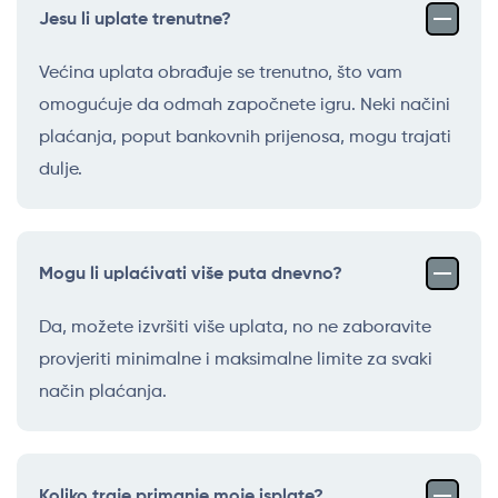
Jesu li uplate trenutne?
Većina uplata obrađuje se trenutno, što vam
omogućuje da odmah započnete igru. Neki načini
plaćanja, poput bankovnih prijenosa, mogu trajati
dulje.
Mogu li uplaćivati više puta dnevno?
Da, možete izvršiti više uplata, no ne zaboravite
provjeriti minimalne i maksimalne limite za svaki
način plaćanja.
Koliko traje primanje moje isplate?