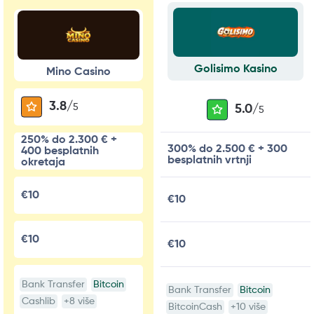
Golisimo Kasino
Mino Casino
3.8/
5
5.0/
5
250% do 2.300 € +
300% do 2.500 € + 300
400 besplatnih
besplatnih vrtnji
okretaja
€10
€10
€10
€10
Bank Transfer
Bitcoin
Bank Transfer
Bitcoin
Cashlib
+8 više
BitcoinCash
+10 više