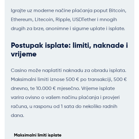
Igrajte uz moderne načine plaćanja poput Bitcoin,
Ethereum, Litecoin, Ripple, USDTether i mnogih
drugih za brze, anonimne i sigurne uplate i isplate.
Postupak isplate: limiti, naknade i
vrijeme
Casino može naplatiti naknadu za obradu isplata.
Maksimalni limiti iznose 500 € po transakciji, 500 €
dnevno, te 10.000 € mjesečno. Vrijeme isplate
varira ovisno o vašem načinu plaćanja i provjeri
računa, u rasponu od 1 sata do nekoliko radnih
dana.
Maksimalni limiti isplate