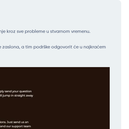
enje kroz sve probleme u stvarnom vremenu.
ke zaslona, a tim podrške odgovorit će u najkraćem