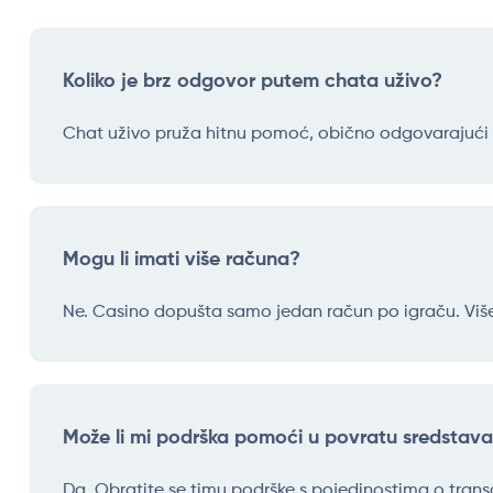
Koliko je brz odgovor putem chata uživo?
Chat uživo pruža hitnu pomoć, obično odgovarajući 
Mogu li imati više računa?
Ne. Casino dopušta samo jedan račun po igraču. Više
Može li mi podrška pomoći u povratu sredstava 
Da. Obratite se timu podrške s pojedinostima o transak