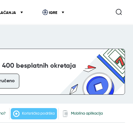
LAĆANJA
IGRE
 400 besplatnih okretaja
oručeno
mno?
Korisnička podrška
Mobilna aplikacija