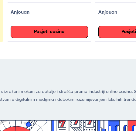
Anjouan
Anjouan
Posjeti casino
Posjet
izraženim okom za detalje i strašću prema industriji online casina. Sp
ustvom u digitalnim medijima i dubokim razumijevanjem lokalnih tren