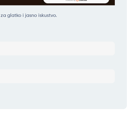
a glatko i jasno iskustvo.