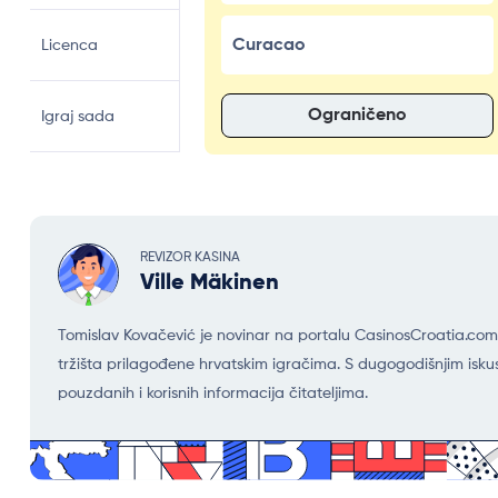
Curacao
Licenca
Ograničeno
Igraj sada
REVIZOR KASINA
Ville Mäkinen
Tomislav Kovačević je novinar na portalu CasinosCroatia.com s 
tržišta prilagođene hrvatskim igračima. S dugogodišnjim isk
pouzdanih i korisnih informacija čitateljima.