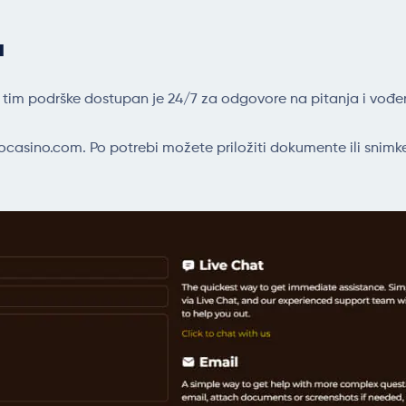
a
an tim podrške dostupan je 24/7 za odgovore na pitanja i vođ
ocasino.com
. Po potrebi možete priložiti dokumente ili snim