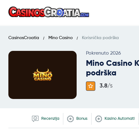
CasinosCroatia
Mino Casino
Korisnička podrška
Pokrenuto 2026
Mino Casino K
podrška
3.8/
5
Recenzija
Bonus
Kasino Automati