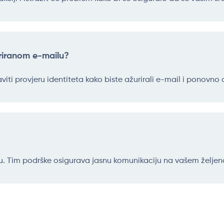
riranom e-mailu?
i provjeru identiteta kako biste ažurirali e-mail i ponovno d
ku. Tim podrške osigurava jasnu komunikaciju na vašem željen