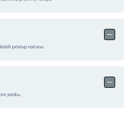
obili pristup računu.
om jeziku.