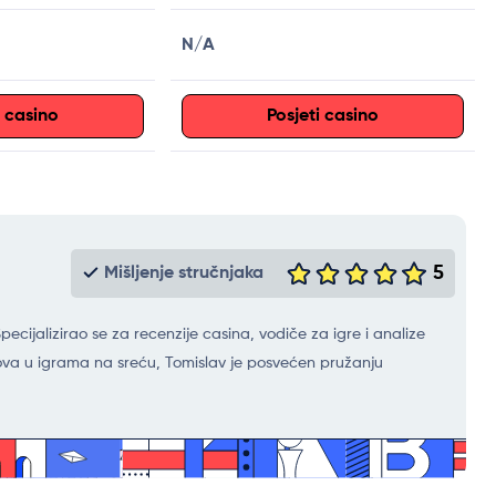
N/A
i casino
Posjeti casino
5
Mišljenje stručnjaka
ecijalizirao se za recenzije casina, vodiče za igre i analize
dova u igrama na sreću, Tomislav je posvećen pružanju