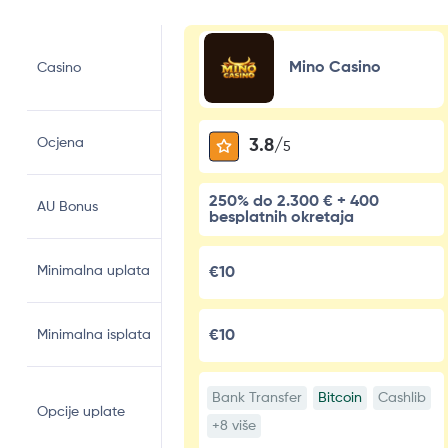
Mino Casino
Casino
Ocjena
3.8/
5
250% do 2.300 € + 400
AU Bonus
besplatnih okretaja
Minimalna uplata
€10
Minimalna isplata
€10
Bank Transfer
Bitcoin
Cashlib
Opcije uplate
+8 više