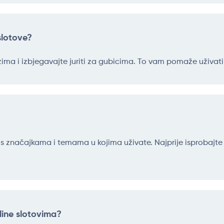
slotove?
ma i izbjegavajte juriti za gubicima. To vam pomaže uživati u d
us značajkama i temama u kojima uživate. Najprije isprobajt
line slotovima?