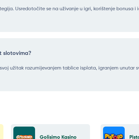
egija. Usredotočite se na uživanje u igri, korištenje bonusa i
ot slotovima?
svoj užitak razumijevanjem tablice isplata, igranjem unutar 
Golisimo Kasino
Pist