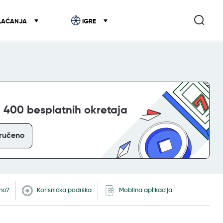
LAĆANJA
IGRE
 400 besplatnih okretaja
oručeno
mno?
Korisnička podrška
Mobilna aplikacija