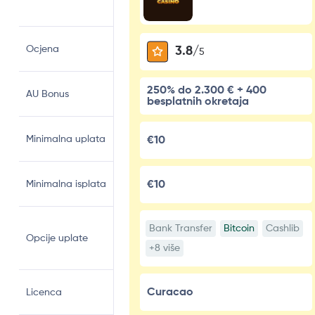
Ocjena
3.8/
5
250% do 2.300 € + 400
AU Bonus
besplatnih okretaja
Minimalna uplata
€10
Minimalna isplata
€10
Bank Transfer
Bitcoin
Cashlib
Opcije uplate
+8 više
Curacao
Licenca