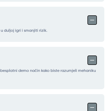
uljoj igri i smanjiti rizik.
e besplatni demo način kako biste razumjeli mehaniku