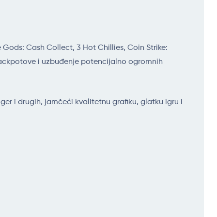
 Gods: Cash Collect, 3 Hot Chillies, Coin Strike:
 jackpotove i uzbuđenje potencijalno ogromnih
r i drugih, jamčeći kvalitetnu grafiku, glatku igru i