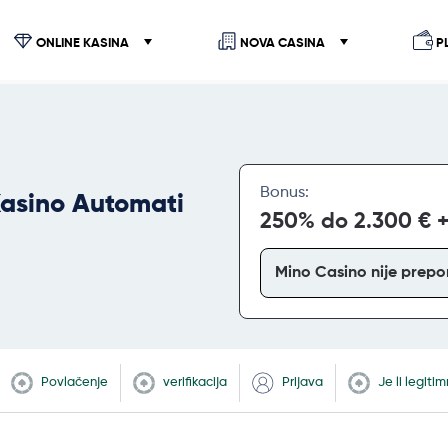
ONLINE KASINA
NOVA CASINA
P
Bonus:
asino Automati
250% do 2.300 € +
Mino Casino nije prep
Povlačenje
verifikacija
Prijava
Je li legiti