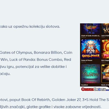
bitaka uz opsežnu kolekciju slotova.
ći Gates of Olympus, Bonanza Billion, Coin
nd Win, Luck of Panda: Bonus Combo, Red
vu igru, potencijal za velike dobitke i
aćaju.
slotovi, poput Book Of Rebirth, Golden Joker 27, 3×5 Hold The
ljivih značajki, glatke grafike i visoke zabavne vrijednosti.