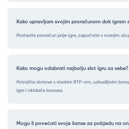
Kako upravljam svojim proračunom dok igram 
Postavite proračun prije igre, započnite s manjim ulozi
Kako mogu odabrati najbolju slot igru za sebe?
Potražite slotove s visokim RTP-om, uzbudljivim bon
igre i okidače bonusa.
Mogu li povećati svoje šanse za pobjedu na on