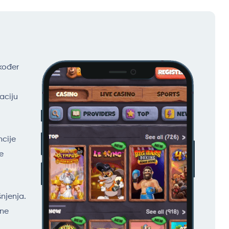
kođer
aciju
ncije
e
njenja.
bne