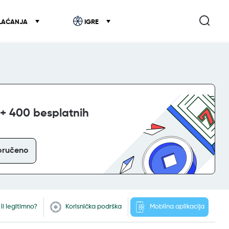
LAĆANJA
IGRE
+ 400 besplatnih
poručeno
li legitimno?
Korisnička podrška
Mobilna aplikacija