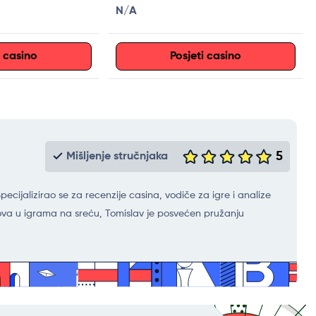
N/A
i casino
Posjeti casino
5
Mišljenje stručnjaka
ecijalizirao se za recenzije casina, vodiče za igre i analize
dova u igrama na sreću, Tomislav je posvećen pružanju