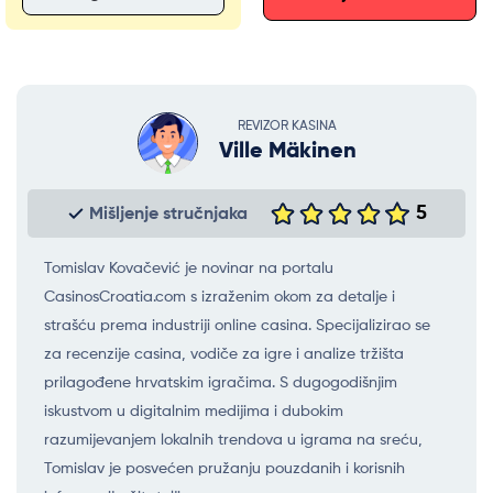
REVIZOR KASINA
Ville Mäkinen
5
Mišljenje stručnjaka
Tomislav Kovačević je novinar na portalu
CasinosCroatia.com s izraženim okom za detalje i
strašću prema industriji online casina. Specijalizirao se
za recenzije casina, vodiče za igre i analize tržišta
prilagođene hrvatskim igračima. S dugogodišnjim
iskustvom u digitalnim medijima i dubokim
razumijevanjem lokalnih trendova u igrama na sreću,
Tomislav je posvećen pružanju pouzdanih i korisnih