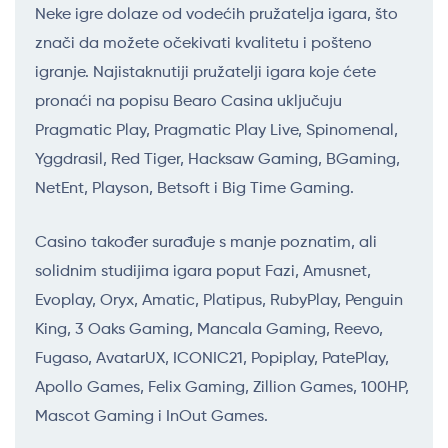
Neke igre dolaze od vodećih pružatelja igara, što
znači da možete očekivati kvalitetu i pošteno
igranje. Najistaknutiji pružatelji igara koje ćete
pronaći na popisu Bearo Casina uključuju
Pragmatic Play, Pragmatic Play Live, Spinomenal,
Yggdrasil, Red Tiger, Hacksaw Gaming, BGaming,
NetEnt, Playson, Betsoft i Big Time Gaming.
Casino također surađuje s manje poznatim, ali
solidnim studijima igara poput Fazi, Amusnet,
Evoplay, Oryx, Amatic, Platipus, RubyPlay, Penguin
King, 3 Oaks Gaming, Mancala Gaming, Reevo,
Fugaso, AvatarUX, ICONIC21, Popiplay, PatePlay,
Apollo Games, Felix Gaming, Zillion Games, 100HP,
Mascot Gaming i InOut Games.