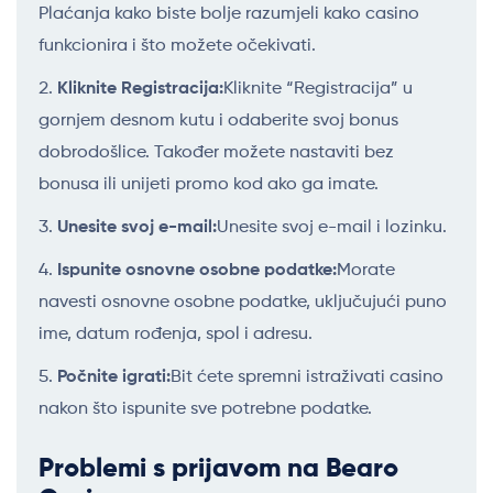
Plaćanja kako biste bolje razumjeli kako casino
funkcionira i što možete očekivati.
Kliknite Registracija:
Kliknite “Registracija” u
gornjem desnom kutu i odaberite svoj bonus
dobrodošlice. Također možete nastaviti bez
bonusa ili unijeti promo kod ako ga imate.
Unesite svoj e-mail:
Unesite svoj e-mail i lozinku.
Ispunite osnovne osobne podatke:
Morate
navesti osnovne osobne podatke, uključujući puno
ime, datum rođenja, spol i adresu.
Počnite igrati:
Bit ćete spremni istraživati casino
nakon što ispunite sve potrebne podatke.
Problemi s prijavom na Bearo