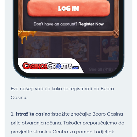
Evo našeg vodiča kako se registrirati na Bearo
Casinu:
Istražite casino:
Istražite značajke Bearo Casina
prije otvaranja računa. Također preporučujemo da
provjerite stranicu Centra za pomoć i odjeljak