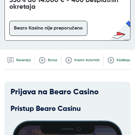
550% do 14.000 € + 400 besplatnih
okretaja
Bearo Kasino nije preporučeno
Recenzija
Bonus
Kasino Automati
Klađenje
Prijava na Bearo Casino
Pristup Bearo Casinu