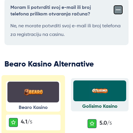
Moram li potvrditi svoj e-mail ili broj
telefona prilikom otvaranja računa?
Ne, ne morate potvrditi svoj e-mail ili broj telefona
za registraciju na casinu.
Bearo Kasino Alternative
Golisimo Kasino
Bearo Kasino
4.1/
5
5.0/
5