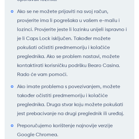
Ako se ne možete prijaviti na svoj račun,
provjerite ima li pogrešaka u vašem e-mailu i
lozinci. Provjerite jeste li lozinku unijeli ispravno i
je li Caps Lock isključen. Također možete
pokušati očistiti predmemoriju i kolačiće
preglednika. Ako se problem nastavi, možete
kontaktirati korisničku podršku Bearo Casina.
Rado će vam pomoći.
Ako imate problema s povezivanjem, možete
također očistiti predmemoriju i kolačiće
preglednika. Druga stvar koju možete pokušati
jest prebacivanje na drugi preglednik ili uređaj.
Preporučujemo korištenje najnovije verzije
Google Chromea.