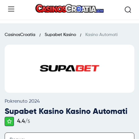
CasinosCroatia
Supabet Kasino
Kasino Automati
Pokrenuto 2024
Supabet Kasino Kasino Automati
4.4/
5