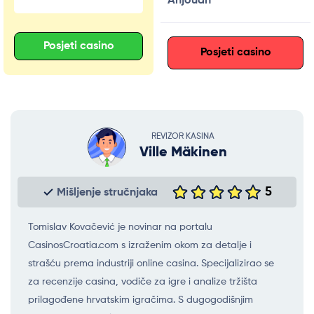
Anjouan
Posjeti casino
Posjeti casino
REVIZOR KASINA
Ville Mäkinen
5
Mišljenje stručnjaka
Tomislav Kovačević je novinar na portalu
CasinosCroatia.com s izraženim okom za detalje i
strašću prema industriji online casina. Specijalizirao se
za recenzije casina, vodiče za igre i analize tržišta
prilagođene hrvatskim igračima. S dugogodišnjim