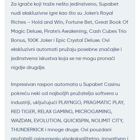
Za igrače koji traže nešto jedinstveno, Supabet
nudi ekskluzivne igre kao što su Joker's Royal
Riches – Hold and Win, Fortune Bet, Great Book Of
Magic Deluxe, Pirate's Awakening, Cash Cubes Trio
Bonus, 100K Joker i Epic Crystal Deluxe. Ovi
ekskluzivni automati pružaju posebne značajke i
jedinstvena iskustva koja se ne mogu pronaći
nigdje drugdje.
Impresivan raspon automata u Supabet Casinu
pokreću neki od najboljih pružatelja softvera u
industriji, uključujući PLAYNGO, PRAGMATIC PLAY,
RED TIGER, RELAX GAMING, MICROGAMING,
WAZDAN, EVOLUTION, QUICKSPIN, NOLIMIT CITY,
THUNDERKICK i mnoge druge. Ovi pouzdani
pružatelji osiguravaju visokokvalitetno, inovativno i