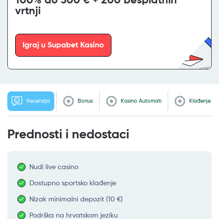
100% do 500 € + 200 besplatnih
vrtnji
Igraj u Supabet Kasino
Recenzija
Bonus
Kasino Automati
Klađenje
Prednosti i nedostaci
Nudi live casino
Dostupno sportsko klađenje
Nizak minimalni depozit (10 €)
Podrška na hrvatskom jeziku