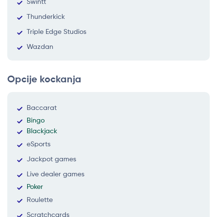
Swintt
Thunderkick
Triple Edge Studios
Wazdan
Opcije kockanja
Baccarat
Bingo
Blackjack
eSports
Jackpot games
Live dealer games
Poker
Roulette
Scratchcards