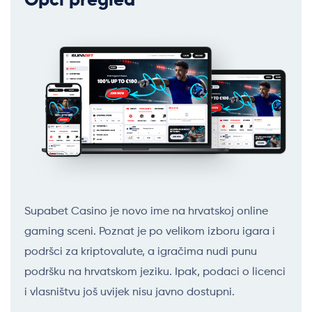
Opći pregled
Supabet Casino je novo ime na hrvatskoj online
gaming sceni. Poznat je po velikom izboru igara i
podršci za kriptovalute, a igračima nudi punu
podršku na hrvatskom jeziku. Ipak, podaci o licenci
i vlasništvu još uvijek nisu javno dostupni.