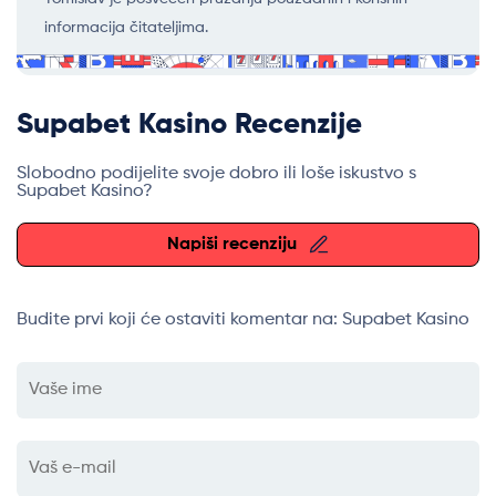
informacija čitateljima.
Supabet Kasino Recenzije
Slobodno podijelite svoje dobro ili loše iskustvo s
Supabet Kasino?
Napiši recenziju
Budite prvi koji će ostaviti komentar na: Supabet Kasino