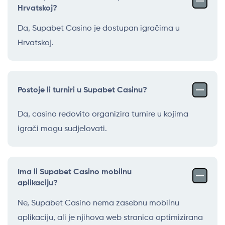
Hrvatskoj?
Da, Supabet Casino je dostupan igračima u
Hrvatskoj.
Postoje li turniri u Supabet Casinu?
Da, casino redovito organizira turnire u kojima
igrači mogu sudjelovati.
Ima li Supabet Casino mobilnu
aplikaciju?
Ne, Supabet Casino nema zasebnu mobilnu
aplikaciju, ali je njihova web stranica optimizirana