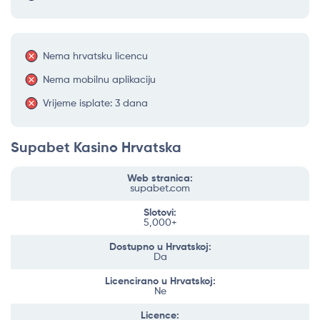
Nema hrvatsku licencu
Nema mobilnu aplikaciju
Vrijeme isplate: 3 dana
Supabet Kasino Hrvatska
Web stranica:
supabet.com
Slotovi:
5,000+
Dostupno u Hrvatskoj:
Da
Licencirano u Hrvatskoj:
Ne
Licence: