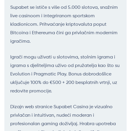
Supabet se ističe s više od 5.000 slotova, snažnim
live casinoom i integriranom sportskom
kladionicom. Prihvaćanje kriptovaluta poput
Bitcoina i Ethereuma čini ga privlačnim modernim
igračima.
Igrači mogu uživati u slotovima, stolnim igrama i
igrama s djeliteljima uživo od pružatelja kao što su
Evolution i Pragmatic Play. Bonus dobrodošlice
uključuje 100% do €500 + 200 besplatnih vrtnji, uz
redovite promocije.
Dizajn web stranice Supabet Casina je vizualno
privlačan i intuitivan, nudeći moderan i
profesionalan gaming doživljaj. Hrabra upotreba