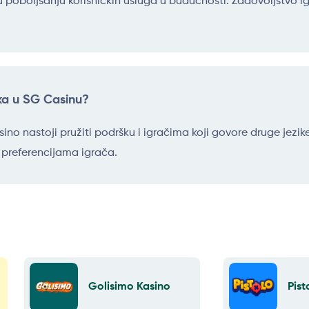
poboljšanju korisničkih usluga u budućnosti. Zadovoljstvo igra
ška u SG Casinu?
asino nastoji pružiti podršku i igračima koji govore druge je
 preferencijama igrača.
Golisimo Kasino
Pist