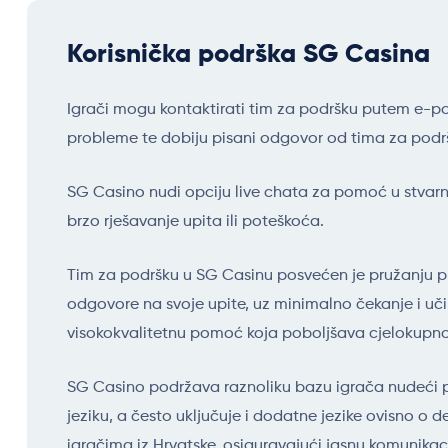
Korisnička podrška SG Casina
Igrači mogu kontaktirati tim za podršku putem e-p
probleme te dobiju pisani odgovor od tima za podr
SG Casino nudi opciju live chata za pomoć u stvar
brzo rješavanje upita ili poteškoća.
Tim za podršku u SG Casinu posvećen je pružanju pr
odgovore na svoje upite, uz minimalno čekanje i uči
visokokvalitetnu pomoć koja poboljšava cjelokupno 
SG Casino podržava raznoliku bazu igrača nudeći po
jeziku, a često uključuje i dodatne jezike ovisno o
igračima iz Hrvatske, osiguravajući jasnu komunikaci