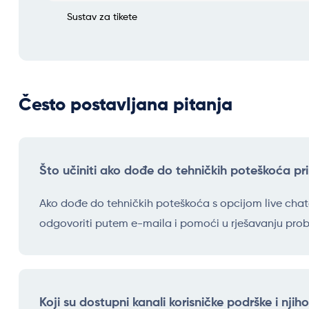
Sustav za tikete
Često postavljana pitanja
Što učiniti ako dođe do tehničkih poteškoća pril
Ako dođe do tehničkih poteškoća s opcijom live chat
odgovoriti putem e-maila i pomoći u rješavanju pro
Koji su dostupni kanali korisničke podrške i nj