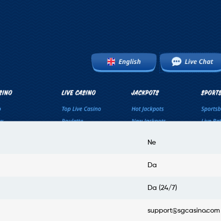
Ne
Da
Da (24/7)
support@sgcasino.com