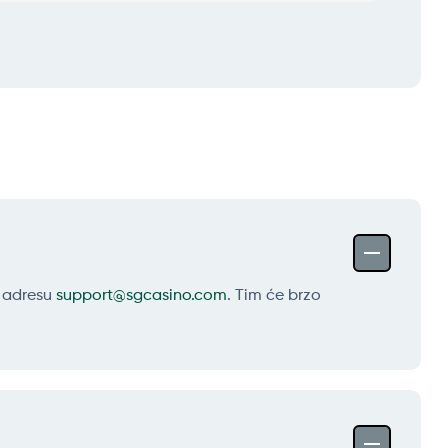
a adresu
support@sgcasino.com
. Tim će brzo