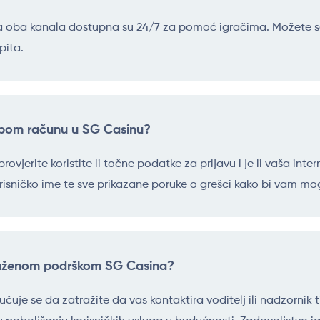
a oba kanala dostupna su 24/7 za pomoć igračima. Možete se
pita.
stupom računu u SG Casinu?
vjerite koristite li točne podatke za prijavu i je li vaša inte
orisničko ime te sve prikazane poruke o grešci kako bi vam mo
 pruženom podrškom SG Casina?
učuje se da zatražite da vas kontaktira voditelj ili nadzornik