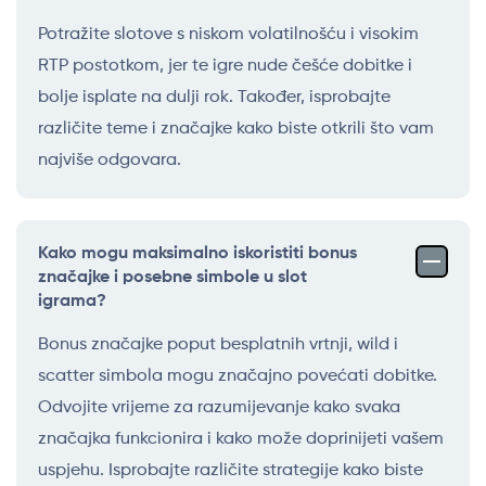
Potražite slotove s niskom volatilnošću i visokim
RTP postotkom, jer te igre nude češće dobitke i
bolje isplate na dulji rok. Također, isprobajte
različite teme i značajke kako biste otkrili što vam
najviše odgovara.
Kako mogu maksimalno iskoristiti bonus
značajke i posebne simbole u slot
igrama?
Bonus značajke poput besplatnih vrtnji, wild i
scatter simbola mogu značajno povećati dobitke.
Odvojite vrijeme za razumijevanje kako svaka
značajka funkcionira i kako može doprinijeti vašem
uspjehu. Isprobajte različite strategije kako biste