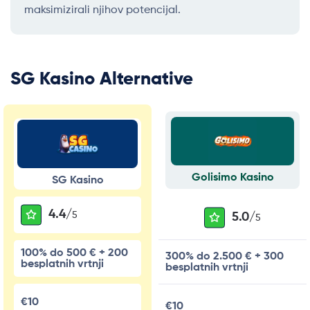
maksimizirali njihov potencijal.
SG Kasino Alternative
Golisimo Kasino
SG Kasino
4.4/
5
5.0/
5
100% do 500 € + 200
300% do 2.500 € + 300
besplatnih vrtnji
besplatnih vrtnji
€10
€10