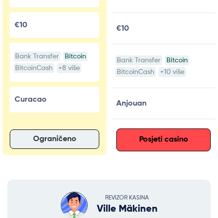
€10
€10
Bank Transfer
Bitcoin
Bank Transfer
Bitcoin
BitcoinCash
+8 više
BitcoinCash
+10 više
Curacao
Anjouan
Ograničeno
Posjeti casino
REVIZOR KASINA
Ville Mäkinen