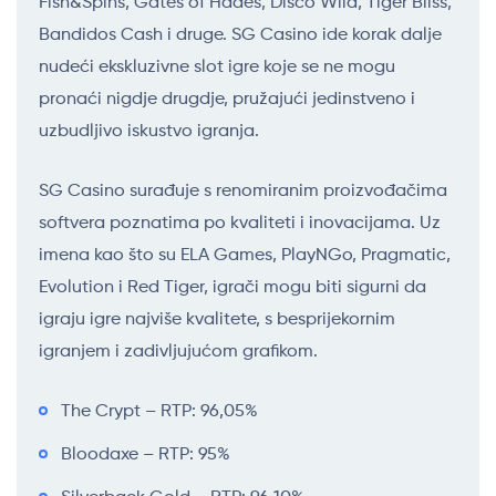
Fish&Spins, Gates of Hades, Disco Wild, Tiger Bliss,
Bandidos Cash i druge. SG Casino ide korak dalje
nudeći ekskluzivne slot igre koje se ne mogu
pronaći nigdje drugdje, pružajući jedinstveno i
uzbudljivo iskustvo igranja.
SG Casino surađuje s renomiranim proizvođačima
softvera poznatima po kvaliteti i inovacijama. Uz
imena kao što su ELA Games, PlayNGo, Pragmatic,
Evolution i Red Tiger, igrači mogu biti sigurni da
igraju igre najviše kvalitete, s besprijekornim
igranjem i zadivljujućom grafikom.
The Crypt – RTP: 96,05%
Bloodaxe – RTP: 95%