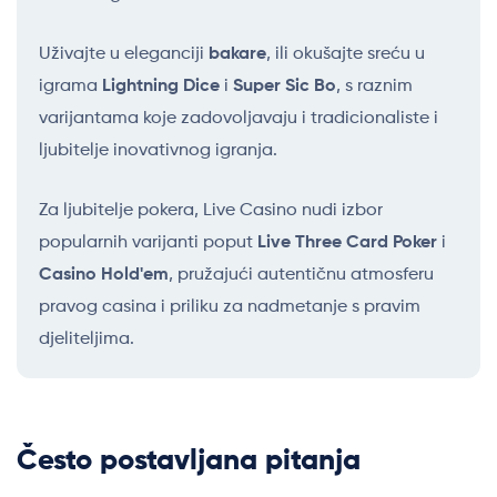
Uživajte u eleganciji
bakare
, ili okušajte sreću u
igrama
Lightning Dice
i
Super Sic Bo
, s raznim
varijantama koje zadovoljavaju i tradicionaliste i
ljubitelje inovativnog igranja.
Za ljubitelje pokera, Live Casino nudi izbor
popularnih varijanti poput
Live Three Card Poker
i
Casino Hold'em
, pružajući autentičnu atmosferu
pravog casina i priliku za nadmetanje s pravim
djeliteljima.
Često postavljana pitanja