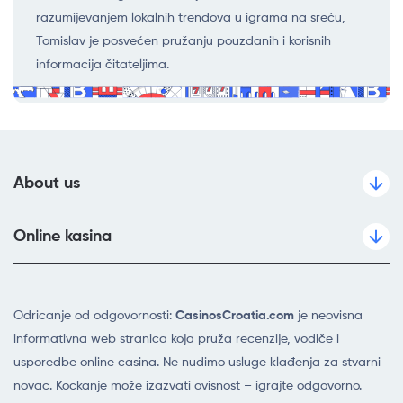
razumijevanjem lokalnih trendova u igrama na sreću,
Tomislav je posvećen pružanju pouzdanih i korisnih
informacija čitateljima.
About us
Online kasina
Odricanje od odgovornosti:
CasinosCroatia.com
je neovisna
informativna web stranica koja pruža recenzije, vodiče i
usporedbe online casina. Ne nudimo usluge klađenja za stvarni
novac. Kockanje može izazvati ovisnost – igrajte odgovorno.