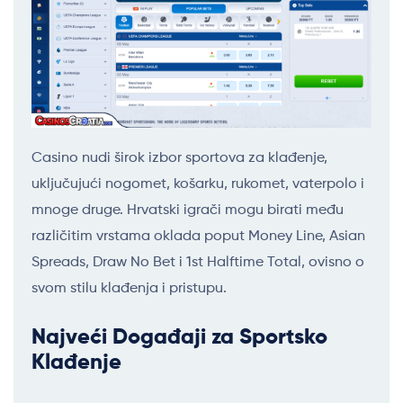
Casino nudi širok izbor sportova za klađenje,
uključujući nogomet, košarku, rukomet, vaterpolo i
mnoge druge. Hrvatski igrači mogu birati među
različitim vrstama oklada poput Money Line, Asian
Spreads, Draw No Bet i 1st Halftime Total, ovisno o
svom stilu klađenja i pristupu.
Najveći Događaji za Sportsko
Klađenje