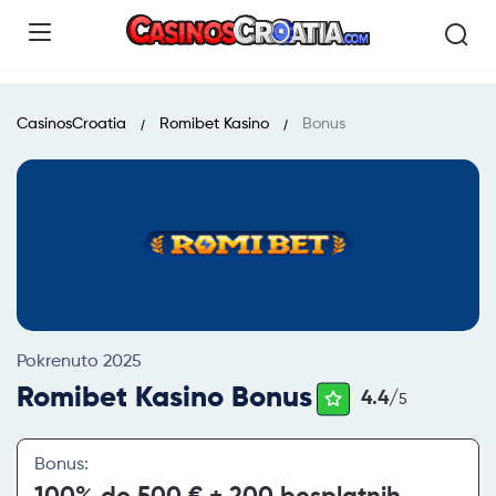
CasinosCroatia
Romibet Kasino
Bonus
Pokrenuto 2025
Romibet Kasino Bonus
4.4/
5
Bonus: