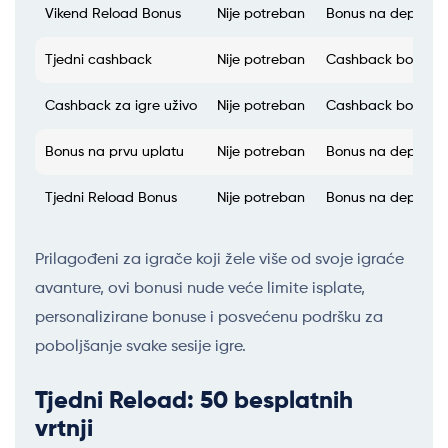
Vikend Reload Bonus
Nije potreban
Bonus na depozit
Tjedni cashback
Nije potreban
Cashback bonus
Cashback za igre uživo
Nije potreban
Cashback bonus
Bonus na prvu uplatu
Nije potreban
Bonus na depozit
Tjedni Reload Bonus
Nije potreban
Bonus na depozit
Prilagođeni za igrače koji žele više od svoje igraće
avanture, ovi bonusi nude veće limite isplate,
personalizirane bonuse i posvećenu podršku za
poboljšanje svake sesije igre.
Tjedni Reload: 50 besplatnih
vrtnji