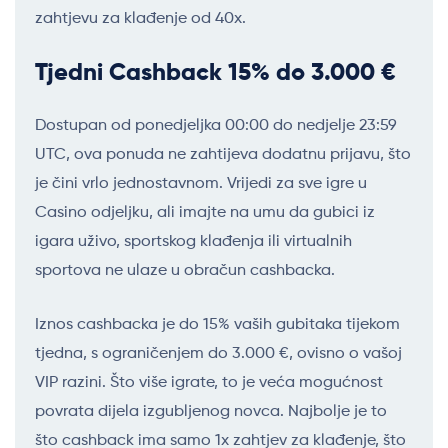
zahtjevu za klađenje od 40x.
Tjedni Cashback 15% do 3.000 €
Dostupan od ponedjeljka 00:00 do nedjelje 23:59
UTC, ova ponuda ne zahtijeva dodatnu prijavu, što
je čini vrlo jednostavnom. Vrijedi za sve igre u
Casino odjeljku, ali imajte na umu da gubici iz
igara uživo, sportskog klađenja ili virtualnih
sportova ne ulaze u obračun cashbacka.
Iznos cashbacka je do 15% vaših gubitaka tijekom
tjedna, s ograničenjem do 3.000 €, ovisno o vašoj
VIP razini. Što više igrate, to je veća mogućnost
povrata dijela izgubljenog novca. Najbolje je to
što cashback ima samo 1x zahtjev za klađenje, što