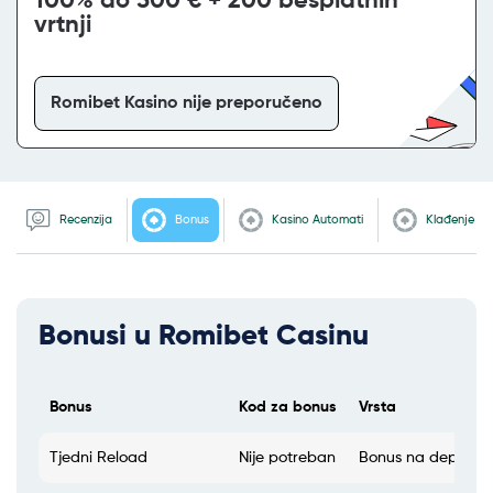
100% do 500 € + 200 besplatnih
vrtnji
Romibet Kasino nije preporučeno
Recenzija
Bonus
Kasino Automati
Klađenje
Bonusi u Romibet Casinu
Bonus
Kod za bonus
Vrsta
Tjedni Reload
Nije potreban
Bonus na depozit