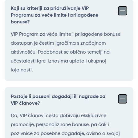
Koji su kriteriji za pridruživanje VIP
Programu za veće limite i prilagođene
bonuse?
VIP Program za veće limite i prilagođene bonuse
dostupan je čestim igračima s značajnom
aktivnošću. Podobnost se obično temelji na
učestalosti igre, iznosima uplata i ukupnoj
lojalnosti.
Postoje li posebni događaji ili nagrade za
VIP članove?
Da, VIP članovi često dobivaju ekskluzivne
promocije, personalizirane bonuse, pa čak i
pozivnice za posebne događaje, ovisno o svojoj