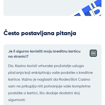
Često postavljana pitanja
Je li sigurno koristiti moju kreditnu karticu
na stranici?
Da. Kasino koristi vrhunske pružatelje usluga
plaćanja koji enkriptiraju vaše podatke s kreditne
kartice. Važno je naglasiti da RodeoSlot Casino
sam ne prikuplja niti pohranjuje vaše kompletne
podatke o kartici, što dodaje dodatni sloj
sigurnosti.