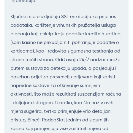
informacija.
Ključne mjere uključuju SSL enkripciju za prijenos
podataka, korištenje vrhunskih pružatelja usluga
plaćanja koji enkriptiraju podatke kreditnih kartica
(sam kasino ne prikuplja niti pohranjuje podatke o
karticama), kao i redovita sigurnosna testiranja od
strane trećih strana. Održavaju 24/7 nadzor mreže
putem sustava za detekciju upada, a posjeduju i
poseban odjel za prevenciju prijevara koji koristi
napredne sustave za otkrivanje sumnjivih
aktivnosti, što može rezultirati suspenzijom računa
i daljnjom istragom. Ukratko, kao što naziv ovih
mjera sugerira, tvrtka primjenjuje vrlo detaljan
pristup, čineći RodeoSlot jednim od sigurnijih
kasina koji primjenjuju više zaštitnih mjera od