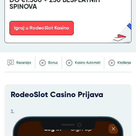
DO €1.500 + 250 BESPLATNIH
SPINOVA
Igraj u RodeoSlot Kasino
Recenzija
Bonus
Kasino Automati
Klađenje
RodeoSlot Casino Prijava