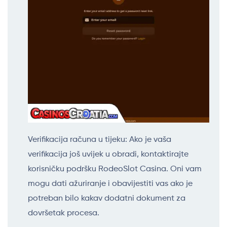
Verifikacija računa u tijeku: Ako je vaša
verifikacija još uvijek u obradi, kontaktirajte
korisničku podršku RodeoSlot Casina. Oni vam
mogu dati ažuriranje i obavijestiti vas ako je
potreban bilo kakav dodatni dokument za
dovršetak procesa.