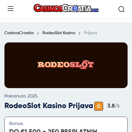
CasinosCroatia
RodeoSlot Kasino
Prijava
Pokrenuto 2025
RodeoSlot Kasino Prijava
3.8/
5
Bonus: