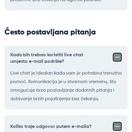
Često postavljana pitanja
Kada bih trebao koristiti live chat
umjesto e-mail podrške?
Live chat je idealan kada vam je potrebna trenutna
pomoć. Komunikacija je u stvarnom vremenu, što
omogućuje brzo postavljanje dodatnih pitanja i
dobivanje brzih pojašnjenja bez čekanja.
Koliko traje odgovor putem e-maila?