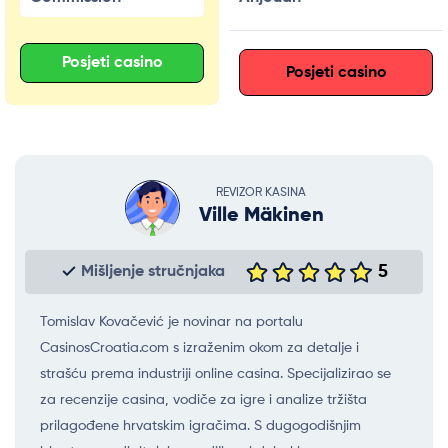
Posjeti casino
Posjeti casino
REVIZOR KASINA
Ville Mäkinen
5
Mišljenje stručnjaka
Tomislav Kovačević je novinar na portalu
CasinosCroatia.com s izraženim okom za detalje i
strašću prema industriji online casina. Specijalizirao se
za recenzije casina, vodiče za igre i analize tržišta
prilagođene hrvatskim igračima. S dugogodišnjim