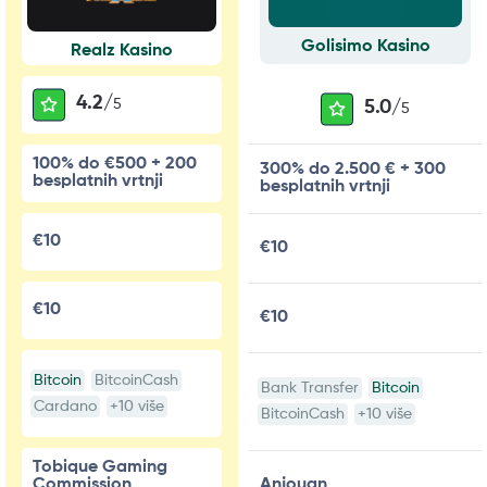
Golisimo Kasino
Realz Kasino
4.2/
5
5.0/
5
100% do €500 + 200
300% do 2.500 € + 300
besplatnih vrtnji
besplatnih vrtnji
€10
€10
€10
€10
Bitcoin
BitcoinCash
Bank Transfer
Bitcoin
Cardano
+10 više
BitcoinCash
+10 više
Tobique Gaming
Commission
Anjouan