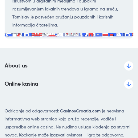
iskustvom u digitalnim medijima i dubokim
razumijevanjem lokalnih trendova u igrama na sreću,
Tomislav je posvećen pružanju pouzdanih i korisnih
informacija čitateljima.
About us
Online kasina
Odricanje od odgovornosti:
CasinosCroatia.com
je neovisna
informativna web stranica koja pruža recenzije, vodiče i
usporedbe online casina. Ne nudimo usluge klađenja za stvarni
novac. Kockanje može izazvati ovisnost – igrajte odgovorno.