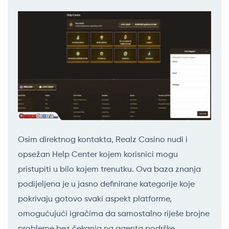
Osim direktnog kontakta, Realz Casino nudi i
opsežan Help Center kojem korisnici mogu
pristupiti u bilo kojem trenutku. Ova baza znanja
podijeljena je u jasno definirane kategorije koje
pokrivaju gotovo svaki aspekt platforme,
omogućujući igračima da samostalno riješe brojne
probleme bez čekanja na agenta podrške.