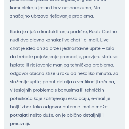
komuniciraju jasno i bez nesporazuma, što
značajno ubrzava rješavanje problema.
Kada je riječ o kontaktiranju podrške, Realz Casino
nudi dva glavna kanala: live chat i e-mail. Live
chat je idealan za brze i jednostavne upite — bilo
da trebate pojašnjenje promocije, provjeru statusa
isplate ili rješavanje manjeg tehničkog problema,
odgovor obično stiže u roku od nekoliko minuta. Za
složenije upite, poput detalja o verifikaciji računa,
višeslojnih problema s bonusima ili tehničkih
poteškoća koje zahtijevaju eskalaciju, e-mail je
bolji izbor. Iako odgovor putem e-maila može
potrajati nešto duže, on je obično detaljniji i
precizniji.