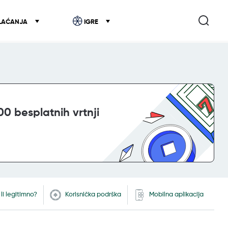
LAĆANJA
IGRE
0 besplatnih vrtnji
li legitimno?
Korisnička podrška
Mobilna aplikacija