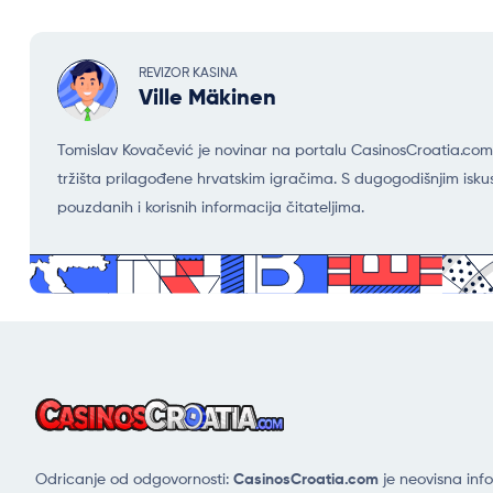
REVIZOR KASINA
Ville Mäkinen
Tomislav Kovačević je novinar na portalu CasinosCroatia.com s 
tržišta prilagođene hrvatskim igračima. S dugogodišnjim isk
pouzdanih i korisnih informacija čitateljima.
Odricanje od odgovornosti:
CasinosCroatia.com
je neovisna inf