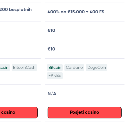
200 besplatnih
400% do €15.000 + 400 FS
€10
€10
tcoin
BitcoinCash
Bitcoin
Cardano
DogeCoin
+9 više
N/A
i casino
Posjeti casino