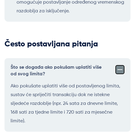
omogućuje postavljanje određenog vremenskog
razdoblja za isključenje.
Često postavljana pitanja
Što se događa ako pokušam uplatiti više
od svog limita?
Ako pokušate uplatiti više od postavljenog limita,
sustav će spriječiti transakciju dok ne istekne
sljedeće razdoblje (npr. 24 sata za dnevne limite,
168 sati za tjedne limite i 720 sati za mjesečne
limite).