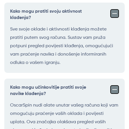
Kako mogu pratiti svoju aktivnost
klađenja?
Sve svoje oklade i aktivnosti klađenja možete
pratiti putem svog računa. Sustav vam pruža
potpuni pregled povijesti klađenja, omogućujući
vam praćenje navika i donošenje informiranih
odluka o vašem igranju.
Kako mogu učinkovitije pratiti svoje
navike klađenja?
OscarSpin nudi alate unutar vašeg računa koji vam
omogućuju praćenje vaših oklada i povijesti
uplata. Ova značajka olakšava pregled vaših