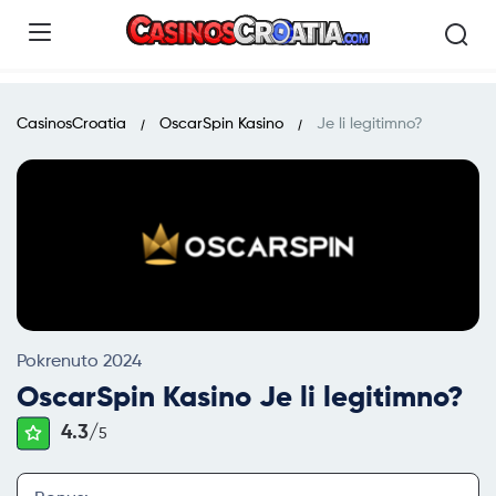
CasinosCroatia
OscarSpin Kasino
Je li legitimno?
Pokrenuto 2024
OscarSpin Kasino Je li legitimno?
4.3/
5