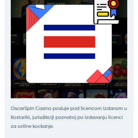
OscarSpin Casino posluje pod licencom izdanom u
Kostariki, jurisdikciji poznatoj po izdavanju licenci
za online kockanje.