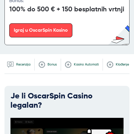
Bonus:
100% do 500 € + 150 besplatnih vrtnji
Igraj u OscarSpin Kasino
Recenzija
Bonus
Kasino Automati
Klađenje
Je li OscarSpin Casino
legalan?