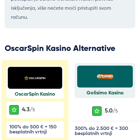
isključenja, više nećete moći pristupiti svom
računu.
OscarSpin Kasino Alternative
Golisimo Kasino
OscarSpin Kasino
4.3/
5
5.0/
5
100% do 500 € + 150
300% do 2.500 € + 300
besplatnih vrtnji
besplatnih vrtnji