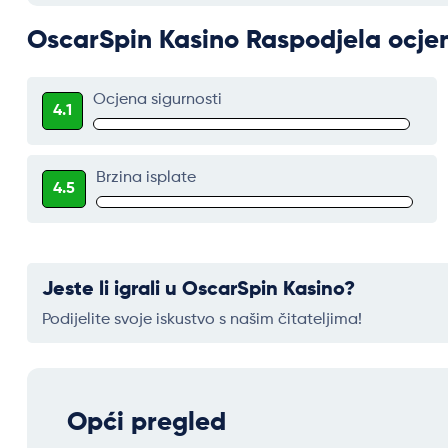
OscarSpin Kasino Raspodjela ocje
Ocjena sigurnosti
4.1
Brzina isplate
4.5
Jeste li igrali u OscarSpin Kasino?
Podijelite svoje iskustvo s našim čitateljima!
Opći pregled