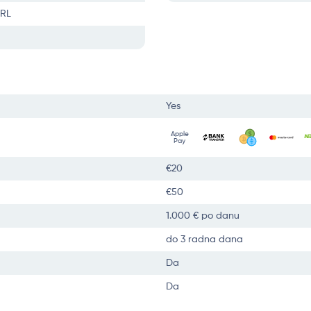
DRL
Yes
Apple
Pay
€20
€50
1.000 € po danu
do 3 radna dana
Da
Da