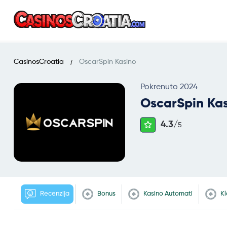
CasinosCroatia
OscarSpin Kasino
Pokrenuto 2024
OscarSpin Kas
4.3/
5
Recenzija
Bonus
Kasino Automati
Kl