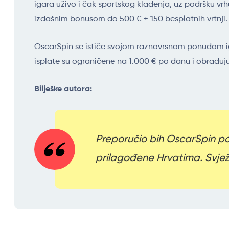
igara uživo i čak sportskog klađenja, uz podršku vrh
izdašnim bonusom do 500 € + 150 besplatnih vrtnji.
OscarSpin se ističe svojom raznovrsnom ponudom igar
isplate su ograničene na 1.000 € po danu i obrađuj
Bilješke autora:
Preporučio bih OscarSpin pov
prilagođene Hrvatima. Svjež j