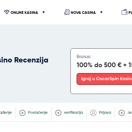
ONLINE KASINA
NOVA CASINA
P
Bonus:
ino Recenzija
100% do 500 € + 15
Igraj u OscarSpin Kasi
ađenje
Povlačenje
verifikacija
Prijava
Je 