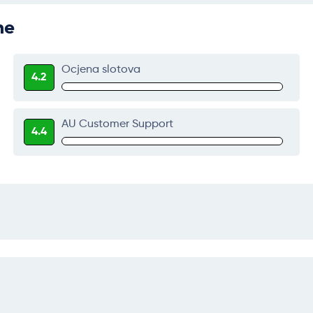
ne
Ocjena slotova
4.2
AU Customer Support
4.4