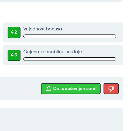
Vrijednost bonusa
4.2
Ocjena za mobilne uređaje
4.3
Da, oduševljen sam!