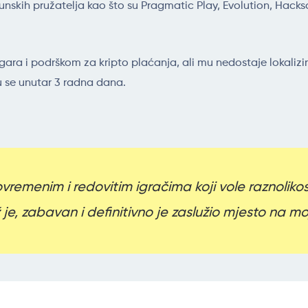
unskih pružatelja kao što su Pragmatic Play, Evolution, Hacks
a i podrškom za kripto plaćanja, ali mu nedostaje lokalizira
u se unutar 3 radna dana.
remenim i redovitim igračima koji vole raznoliko
e, zabavan i definitivno je zaslužio mjesto na mojo