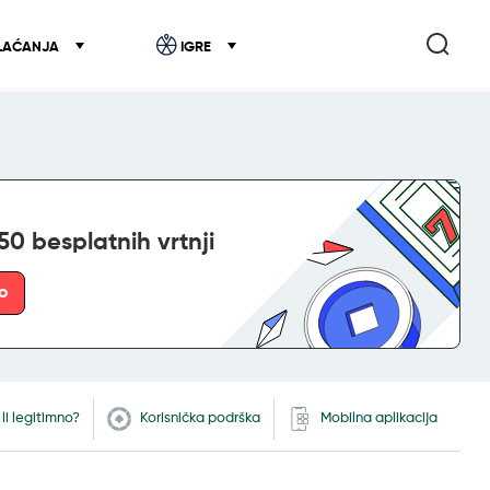
LAĆANJA
IGRE
0 besplatnih vrtnji
no
li legitimno?
Korisnička podrška
Mobilna aplikacija