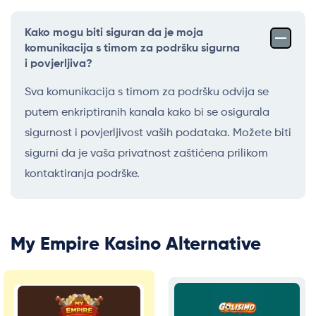
Kako mogu biti siguran da je moja
komunikacija s timom za podršku sigurna
i povjerljiva?
Sva komunikacija s timom za podršku odvija se
putem enkriptiranih kanala kako bi se osigurala
sigurnost i povjerljivost vaših podataka. Možete biti
sigurni da je vaša privatnost zaštićena prilikom
kontaktiranja podrške.
My Empire Kasino Alternative