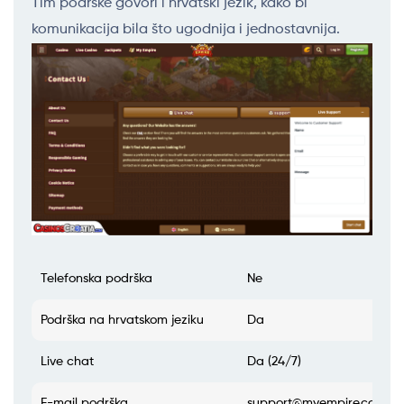
Tim podrške govori i hrvatski jezik, kako bi
komunikacija bila što ugodnija i jednostavnija.
Telefonska podrška
Ne
Podrška na hrvatskom jeziku
Da
Live chat
Da (24/7)
E-mail podrška
support@myempire.com