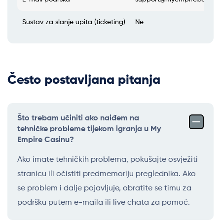
Sustav za slanje upita (ticketing)
Ne
Često postavljana pitanja
Što trebam učiniti ako naiđem na
tehničke probleme tijekom igranja u My
Empire Casinu?
Ako imate tehničkih problema, pokušajte osvježiti
stranicu ili očistiti predmemoriju preglednika. Ako
se problem i dalje pojavljuje, obratite se timu za
podršku putem e-maila ili live chata za pomoć.