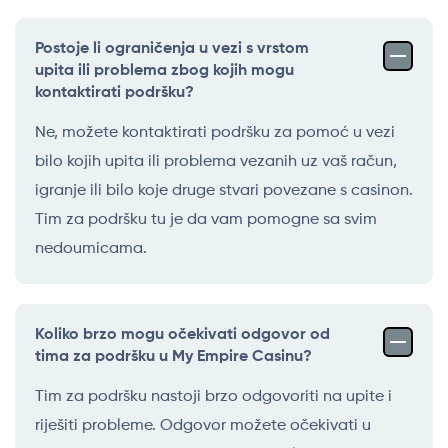
Postoje li ograničenja u vezi s vrstom
upita ili problema zbog kojih mogu
kontaktirati podršku?
Ne, možete kontaktirati podršku za pomoć u vezi
bilo kojih upita ili problema vezanih uz vaš račun,
igranje ili bilo koje druge stvari povezane s casinon.
Tim za podršku tu je da vam pomogne sa svim
nedoumicama.
Koliko brzo mogu očekivati odgovor od
tima za podršku u My Empire Casinu?
Tim za podršku nastoji brzo odgovoriti na upite i
riješiti probleme. Odgovor možete očekivati u