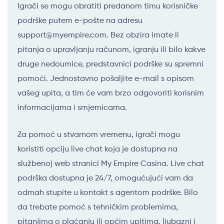
Igrači se mogu obratiti predanom timu korisničke
podrške putem e-pošte na adresu
support@myempire.com
. Bez obzira imate li
pitanja o upravljanju računom, igranju ili bilo kakve
druge nedoumice, predstavnici podrške su spremni
pomoći. Jednostavno pošaljite e-mail s opisom
vašeg upita, a tim će vam brzo odgovoriti korisnim
informacijama i smjernicama.
Za pomoć u stvarnom vremenu, igrači mogu
koristiti opciju live chat koja je dostupna na
službenoj web stranici My Empire Casina. Live chat
podrška dostupna je 24/7, omogućujući vam da
odmah stupite u kontakt s agentom podrške. Bilo
da trebate pomoć s tehničkim problemima,
pitanjima o plaćanju ili općim upitima, ljubazni i