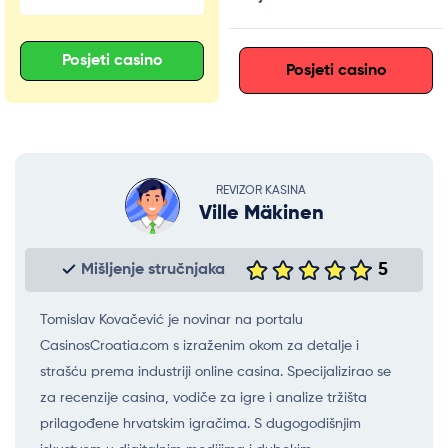
Posjeti casino
Posjeti casino
REVIZOR KASINA
Ville Mäkinen
5
Mišljenje stručnjaka
Tomislav Kovačević je novinar na portalu
CasinosCroatia.com s izraženim okom za detalje i
strašću prema industriji online casina. Specijalizirao se
za recenzije casina, vodiče za igre i analize tržišta
prilagođene hrvatskim igračima. S dugogodišnjim