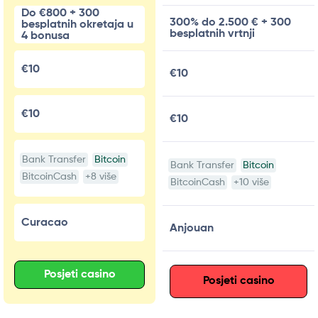
Do €800 + 300
300% do 2.500 € + 300
besplatnih okretaja u
besplatnih vrtnji
4 bonusa
€10
€10
€10
€10
Bank Transfer
Bitcoin
Bank Transfer
Bitcoin
BitcoinCash
+8 više
BitcoinCash
+10 više
Curacao
Anjouan
Posjeti casino
Posjeti casino