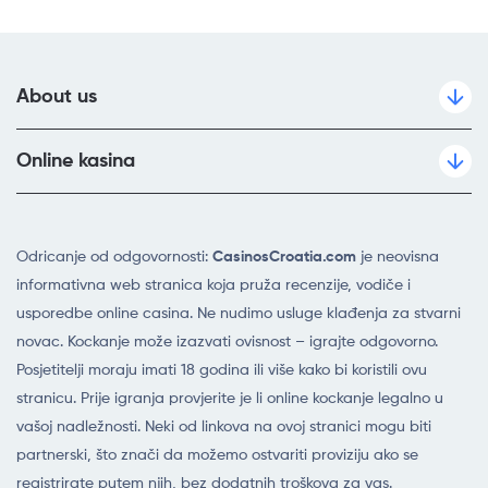
About us
Online kasina
Odricanje od odgovornosti:
CasinosCroatia.com
je neovisna
informativna web stranica koja pruža recenzije, vodiče i
usporedbe online casina. Ne nudimo usluge klađenja za stvarni
novac. Kockanje može izazvati ovisnost – igrajte odgovorno.
Posjetitelji moraju imati 18 godina ili više kako bi koristili ovu
stranicu. Prije igranja provjerite je li online kockanje legalno u
vašoj nadležnosti. Neki od linkova na ovoj stranici mogu biti
partnerski, što znači da možemo ostvariti proviziju ako se
registrirate putem njih, bez dodatnih troškova za vas.