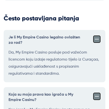
Često postavljana pitanja
Je li My Empire Casino legalno ovlašten
za rad?
Da, My Empire Casino posluje pod važećom
licencom koju izdaje regulatorno tijelo iz Curaçaa,
osiguravajući usklađenost s propisanim
regulativama i standardima.
Koja su moja prava kao igrača u My
Empire Casinu?