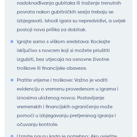
nadoknađivanja gubitaka ili traženje trenutnih
povrata nakon gubitničkih sesija trebaju se
izbjegavati. Ishodi igara su nepredvidivi, a uvijek
postoji nova prilika za dobitak.
Igrajte samo s viškom sredstava: Kockajte
isključivo s novcem koji si možete priuštiti
izgubiti, bez utjecaja na osnovne životne
troškove ili financijske obaveze.
Pratite vrijeme i troškove: Važno je voditi
evidenciju o vremenu provedenom u igrama i
iznosima uloženog novca. Postavljanje
vremenskih i financijskih ograničenja može
pomoći u izbjegavanju pretjeranog igranja i
očuvanju kontrole.
Uzmite pauzu kada je potrebno: Ako osjetite