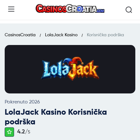
CasinosCroatia
LolaJack Kasino
Korisnička podrška
Pokrenuto 2026
LolaJack Kasino Korisnička
podrška
4.2/
5