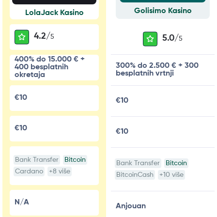
Golisimo Kasino
LolaJack Kasino
4.2/
5
5.0/
5
400% do 15.000 € +
300% do 2.500 € + 300
400 besplatnih
besplatnih vrtnji
okretaja
€10
€10
€10
€10
Bank Transfer
Bitcoin
Bank Transfer
Bitcoin
Cardano
+8 više
BitcoinCash
+10 više
N/A
Anjouan