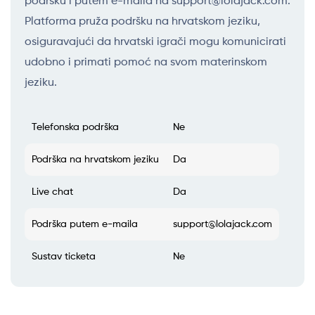
podršku i putem e-maila na
support@lolajack.com
.
Platforma pruža podršku na hrvatskom jeziku,
osiguravajući da hrvatski igrači mogu komunicirati
udobno i primati pomoć na svom materinskom
jeziku.
Telefonska podrška
Ne
Podrška na hrvatskom jeziku
Da
Live chat
Da
Podrška putem e-maila
support@lolajack.com
Sustav ticketa
Ne