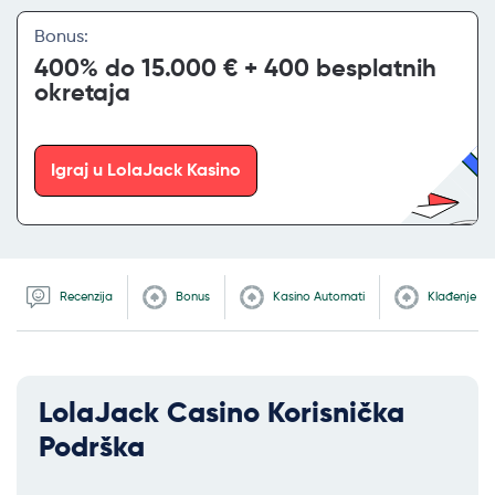
Bonus:
400% do 15.000 € + 400 besplatnih
okretaja
Igraj u LolaJack Kasino
Recenzija
Bonus
Kasino Automati
Klađenje
LolaJack Casino Korisnička
Podrška