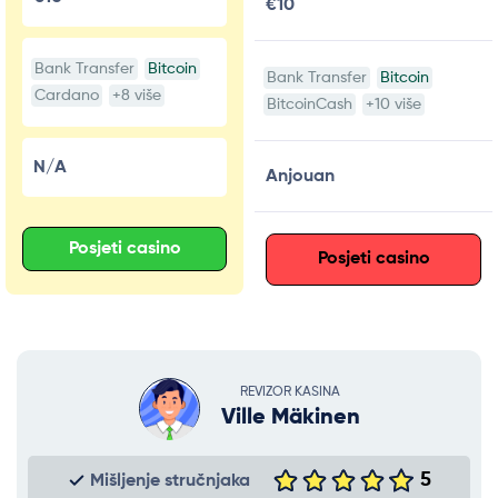
€10
Bank Transfer
Bitcoin
Bank Transfer
Bitcoin
Cardano
+8 više
BitcoinCash
+10 više
N/A
Anjouan
Posjeti casino
Posjeti casino
REVIZOR KASINA
Ville Mäkinen
5
Mišljenje stručnjaka