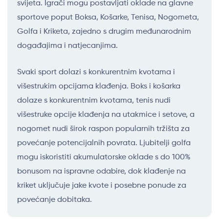
svijeta. Igrači mogu postavljati oklade na glavne
sportove poput Boksa, Košarke, Tenisa, Nogometa,
Golfa i Kriketa, zajedno s drugim međunarodnim
događajima i natjecanjima.
Svaki sport dolazi s konkurentnim kvotama i
višestrukim opcijama klađenja. Boks i košarka
dolaze s konkurentnim kvotama, tenis nudi
višestruke opcije klađenja na utakmice i setove, a
nogomet nudi širok raspon popularnih tržišta za
povećanje potencijalnih povrata. Ljubitelji golfa
mogu iskoristiti akumulatorske oklade s do 100%
bonusom na ispravne odabire, dok klađenje na
kriket uključuje jake kvote i posebne ponude za
povećanje dobitaka.