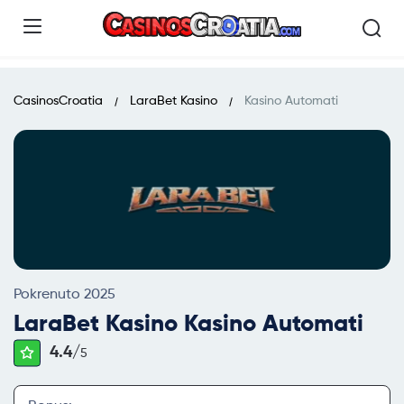
CasinosCroatia
LaraBet Kasino
Kasino Automati
Pokrenuto 2025
LaraBet Kasino Kasino Automati
4.4/
5