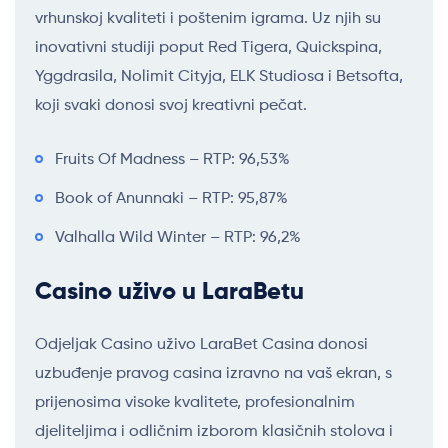
vrhunskoj kvaliteti i poštenim igrama. Uz njih su
inovativni studiji poput Red Tigera, Quickspina,
Yggdrasila, Nolimit Cityja, ELK Studiosa i Betsofta,
koji svaki donosi svoj kreativni pečat.
Fruits Of Madness – RTP: 96,53%
Book of Anunnaki – RTP: 95,87%
Valhalla Wild Winter – RTP: 96,2%
Casino uživo u LaraBetu
Odjeljak Casino uživo LaraBet Casina donosi
uzbuđenje pravog casina izravno na vaš ekran, s
prijenosima visoke kvalitete, profesionalnim
djeliteljima i odličnim izborom klasičnih stolova i