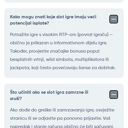
Kako mogu znati koje slot igre imaju veći
potencijal isplate?
Potražite igre s visokim RTP-om (povrat igraču) —
obično je prikazan u informativnom dijelu igre.
Također, provjerite značajke bonusa poput
besplatnih vrtnji, wild simbola, multiplikatora ili
jackpota, koji često povećavaju šanse za dobitak.
Što učiniti ako se slot igra zamrzne ili
sruši?
Ako dođe do greške ili zamrzavanja igre, osvježite
stranicu ili se odjavite pa ponovno prijavite. Vaš
napredak i stanje računa obično će biti sačuvani.