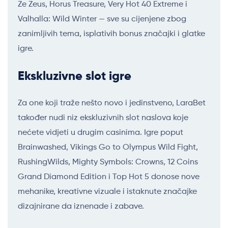
Ze Zeus, Horus Treasure, Very Hot 40 Extreme i
Valhalla: Wild Winter — sve su cijenjene zbog
zanimljivih tema, isplativih bonus značajki i glatke
igre.
Ekskluzivne slot igre
Za one koji traže nešto novo i jedinstveno, LaraBet
također nudi niz ekskluzivnih slot naslova koje
nećete vidjeti u drugim casinima. Igre poput
Brainwashed, Vikings Go to Olympus Wild Fight,
RushingWilds, Mighty Symbols: Crowns, 12 Coins
Grand Diamond Edition i Top Hot 5 donose nove
mehanike, kreativne vizuale i istaknute značajke
dizajnirane da iznenade i zabave.