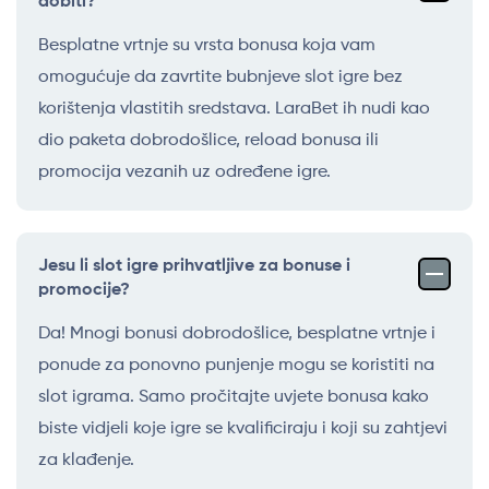
dobiti?
Besplatne vrtnje su vrsta bonusa koja vam
omogućuje da zavrtite bubnjeve slot igre bez
korištenja vlastitih sredstava. LaraBet ih nudi kao
dio paketa dobrodošlice, reload bonusa ili
promocija vezanih uz određene igre.
Jesu li slot igre prihvatljive za bonuse i
promocije?
Da! Mnogi bonusi dobrodošlice, besplatne vrtnje i
ponude za ponovno punjenje mogu se koristiti na
slot igrama. Samo pročitajte uvjete bonusa kako
biste vidjeli koje igre se kvalificiraju i koji su zahtjevi
za klađenje.