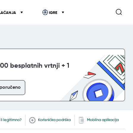
LAĆANJA
IGRE
0 besplatnih vrtnji + 1
eporučeno
li legitimno?
Korisnička podrška
Mobilna aplikacija