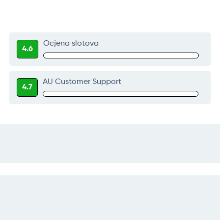
Ocjena slotova
4.6
AU Customer Support
4.7