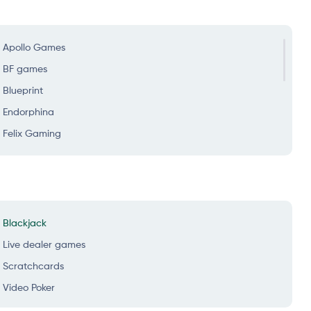
Apollo Games
BF games
Blueprint
Endorphina
Felix Gaming
JustForTheWin
NetGaming
Playson
Quickspin
Blackjack
Relax Gaming
Live dealer games
Spribe
Scratchcards
Thunderkick
Video Poker
Yggdrasil