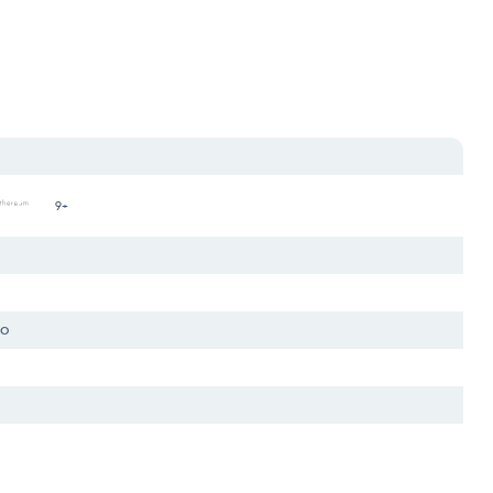
9+
no