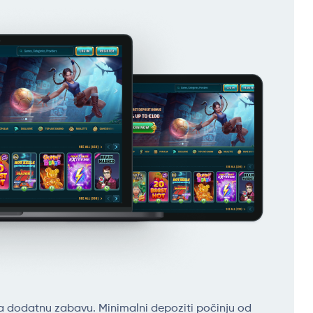
za dodatnu zabavu. Minimalni depoziti počinju od