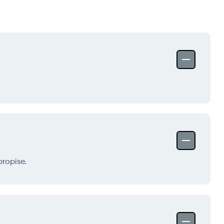
propise.