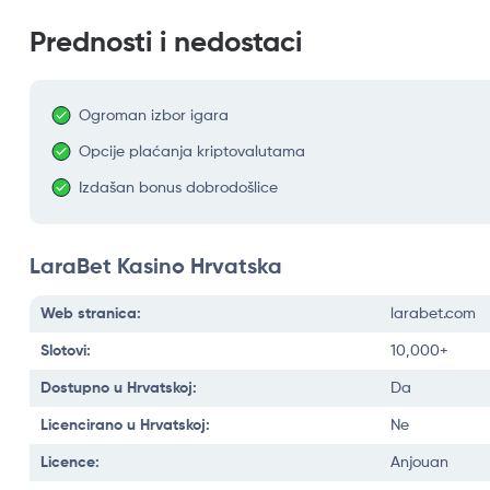
Prednosti i nedostaci
Ogroman izbor igara
Opcije plaćanja kriptovalutama
Izdašan bonus dobrodošlice
LaraBet Kasino Hrvatska
Web stranica:
larabet.com
Slotovi:
10,000+
Dostupno u Hrvatskoj:
Da
Licencirano u Hrvatskoj:
Ne
Licence:
Anjouan