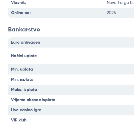
Vlasnik:
Nova Forge L
Online od:
2025
Bankarstvo
Euro prihvaćen
Načini uplate
Min. uplata
Min. isplata
Maks. isplata
Vrijeme obrade isplate
Live casino igre
VIP klub