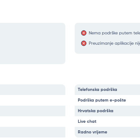
Nema podrške putem tel
Preuzimanje aplikacije ni
Telefonska podrška
Podrška putem e-pošte
Hrvatska podrška
Live chat
Radno vrijeme