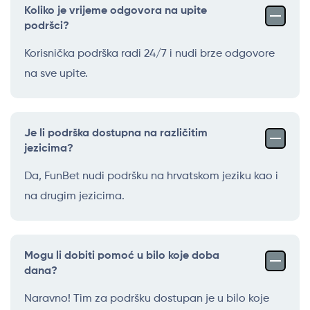
Koliko je vrijeme odgovora na upite
podršci?
Korisnička podrška radi 24/7 i nudi brze odgovore
na sve upite.
Je li podrška dostupna na različitim
jezicima?
Da, FunBet nudi podršku na hrvatskom jeziku kao i
na drugim jezicima.
Mogu li dobiti pomoć u bilo koje doba
dana?
Naravno! Tim za podršku dostupan je u bilo koje