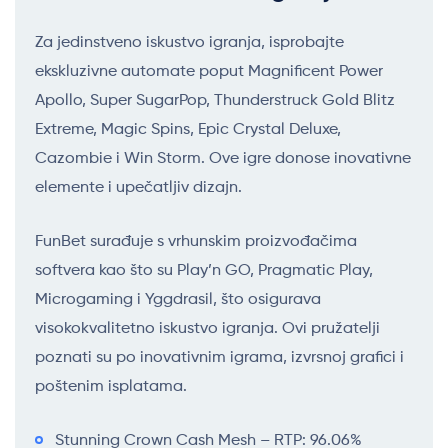
Za jedinstveno iskustvo igranja, isprobajte
ekskluzivne automate poput Magnificent Power
Apollo, Super SugarPop, Thunderstruck Gold Blitz
Extreme, Magic Spins, Epic Crystal Deluxe,
Cazombie i Win Storm. Ove igre donose inovativne
elemente i upečatljiv dizajn.
FunBet surađuje s vrhunskim proizvođačima
softvera kao što su Play’n GO, Pragmatic Play,
Microgaming i Yggdrasil, što osigurava
visokokvalitetno iskustvo igranja. Ovi pružatelji
poznati su po inovativnim igrama, izvrsnoj grafici i
poštenim isplatama.
Stunning Crown Cash Mesh – RTP: 96.06%