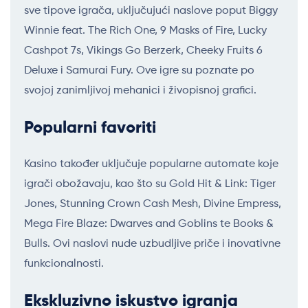
sve tipove igrača, uključujući naslove poput Biggy
Winnie feat. The Rich One, 9 Masks of Fire, Lucky
Cashpot 7s, Vikings Go Berzerk, Cheeky Fruits 6
Deluxe i Samurai Fury. Ove igre su poznate po
svojoj zanimljivoj mehanici i živopisnoj grafici.
Popularni favoriti
Kasino također uključuje popularne automate koje
igrači obožavaju, kao što su Gold Hit & Link: Tiger
Jones, Stunning Crown Cash Mesh, Divine Empress,
Mega Fire Blaze: Dwarves and Goblins te Books &
Bulls. Ovi naslovi nude uzbudljive priče i inovativne
funkcionalnosti.
Ekskluzivno iskustvo igranja