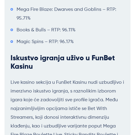
Mega Fire Blaze: Dwarves and Goblins – RTP:
95.71%
Books & Bulls – RTP: 96.11%
Magic Spins – RTP: 96.17%
Iskustvo igranja uživo u FunBet
Kasinu
Live kasino sekcija u FunBet Kasinu nudi uzbudljivo i
imerzivno iskustvo igranja, s raznolikim izborom
igara koje će zadovoljiti sve profile igrača. Među
najzanimljivijim opcijama ističe se Bet With
Streamers, koji donosi interaktivnu dimenziju
klađenju, kao i uzbudljive varijante poput Mega