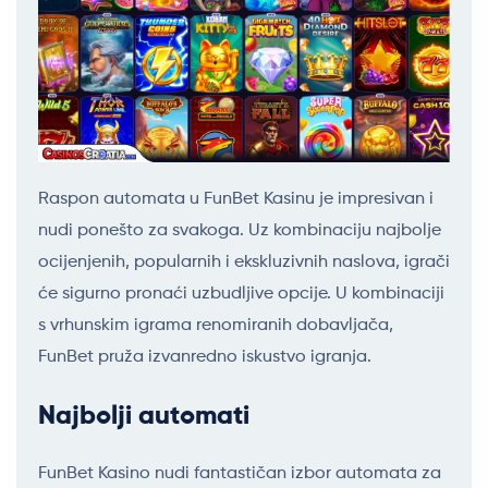
Raspon automata u FunBet Kasinu je impresivan i
nudi ponešto za svakoga. Uz kombinaciju najbolje
ocijenjenih, popularnih i ekskluzivnih naslova, igrači
će sigurno pronaći uzbudljive opcije. U kombinaciji
s vrhunskim igrama renomiranih dobavljača,
FunBet pruža izvanredno iskustvo igranja.
Najbolji automati
FunBet Kasino nudi fantastičan izbor automata za