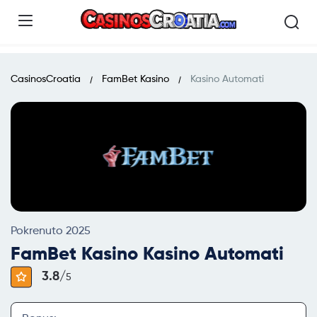
CasinosCroatia
FamBet Kasino
Kasino Automati
Pokrenuto 2025
FamBet Kasino Kasino Automati
3.8/
5