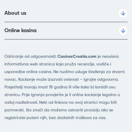
About us
Online kasina
Odricanje od odgovornosti:
CasinosCroatia.com
je neovisna
informativna web stranica koja pruža recenzije, vodiče i
usporedbe online casina. Ne nudimo usluge klađenja za stvarni
novac. Kockanje može izazvati ovisnost – igrajte odgovorno.
Posjetitelji moraju imati 18 godina ili više kako bi koristili ovu
stranicu. Prije igranja provjerite je li online kockanje legalno u
vašoj nadležnosti. Neki od linkova na ovoj stranici mogu biti
partnerski, što znači da možemo ostvariti proviziju ako se
registrirate putem njih, bez dodatnih troškova za vas.