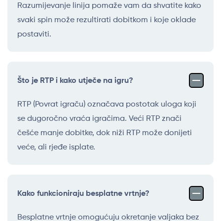
Razumijevanje linija pomaže vam da shvatite kako
svaki spin može rezultirati dobitkom i koje oklade
postaviti.
Što je RTP i kako utječe na igru?
RTP (Povrat igraču) označava postotak uloga koji
se dugoročno vraća igračima. Veći RTP znači
češće manje dobitke, dok niži RTP može donijeti
veće, ali rjeđe isplate.
Kako funkcioniraju besplatne vrtnje?
Besplatne vrtnje omogućuju okretanje valjaka bez