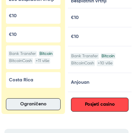
besplatnih vrtnji
€10
€10
€10
€10
Bank Transfer
Bitcoin
Bank Transfer
Bitcoin
BitcoinCash
+11 više
BitcoinCash
+10 više
Costa Rica
Anjouan
Ograničeno
Posjeti casino