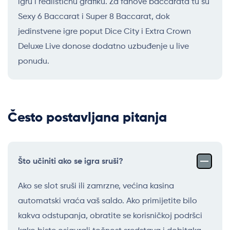
igru i realističnu grafiku. Za fanove baccarata tu su
Sexy 6 Baccarat i Super 8 Baccarat, dok
jedinstvene igre poput Dice City i Extra Crown
Deluxe Live donose dodatno uzbuđenje u live
ponudu.
Često postavljana pitanja
Što učiniti ako se igra sruši?
Ako se slot sruši ili zamrzne, većina kasina
automatski vraća vaš saldo. Ako primijetite bilo
kakva odstupanja, obratite se korisničkoj podršci