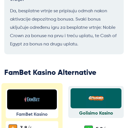
Da, besplatne vrtnje se pripisuju odmah nakon
aktivacije depozitnog bonusa. Svaki bonus
uključuje određenu igru za besplatne vrtnje: Noble
Crown za bonuse na prvu i treću uplatu, te Cash of
Egypt za bonus na drugu uplatu.
FamBet Kasino Alternative
Golisimo Kasino
FamBet Kasino