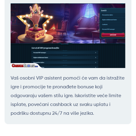
Vaš osobni VIP asistent pomoći će vam da istražite
igre i promocije te pronađete bonuse koji
odgovaraju vašem stilu igre. Iskoristite veće limite
isplate, povećani cashback uz svaku uplatu i
podršku dostupnu 24/7 na više jezika.