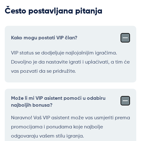
Često postavljana pitanja
Kako mogu postati VIP član?
VIP status se dodjeljuje najlojalnijim igračima.
Dovoljno je da nastavite igrati i uplaćivati, a tim će
vas pozvati da se pridružite.
Može li mi VIP asistent pomoći u odabiru
najboljih bonusa?
Naravno! Vaš VIP asistent može vas usmjeriti prema
promocijama i ponudama koje najbolje
odgovaraju vašem stilu igranja.