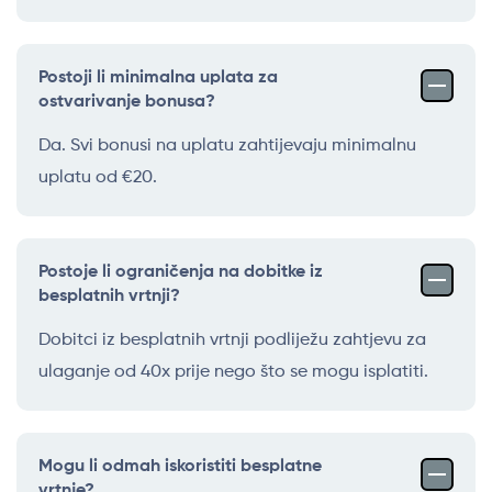
Postoji li minimalna uplata za
ostvarivanje bonusa?
Da. Svi bonusi na uplatu zahtijevaju minimalnu
uplatu od €20.
Postoje li ograničenja na dobitke iz
besplatnih vrtnji?
Dobitci iz besplatnih vrtnji podliježu zahtjevu za
ulaganje od 40x prije nego što se mogu isplatiti.
Mogu li odmah iskoristiti besplatne
vrtnje?