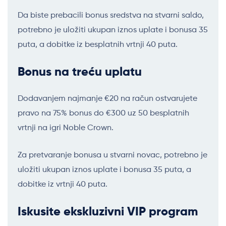
Da biste prebacili bonus sredstva na stvarni saldo,
potrebno je uložiti ukupan iznos uplate i bonusa 35
puta, a dobitke iz besplatnih vrtnji 40 puta.
Bonus na treću uplatu
Dodavanjem najmanje €20 na račun ostvarujete
pravo na 75% bonus do €300 uz 50 besplatnih
vrtnji na igri Noble Crown.
Za pretvaranje bonusa u stvarni novac, potrebno je
uložiti ukupan iznos uplate i bonusa 35 puta, a
dobitke iz vrtnji 40 puta.
Iskusite ekskluzivni VIP program