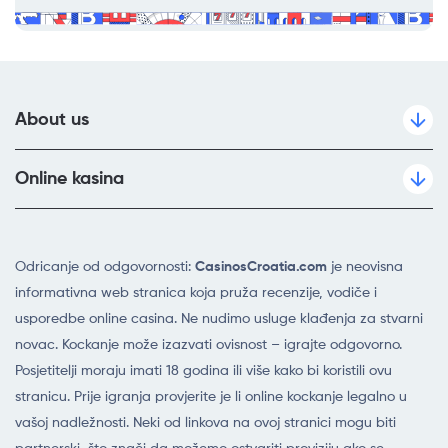
About us
Online kasina
Odricanje od odgovornosti:
CasinosCroatia.com
je neovisna
informativna web stranica koja pruža recenzije, vodiče i
usporedbe online casina. Ne nudimo usluge klađenja za stvarni
novac. Kockanje može izazvati ovisnost – igrajte odgovorno.
Posjetitelji moraju imati 18 godina ili više kako bi koristili ovu
stranicu. Prije igranja provjerite je li online kockanje legalno u
vašoj nadležnosti. Neki od linkova na ovoj stranici mogu biti