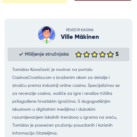
REVIZOR KASINA
Ville Mäkinen
5
Mišljenje stručnjaka
Tomislav Kovačević je novinar na portalu
CasinosCroatia.com s izraženim okom za detalje i
strašću prema industriji online casina. Specijalizirao se
za recenzije casina, vodiče za igre i analize tržišta
prilagođene hrvatskim igračima. S dugogodišnjim
iskustvom u digitalnim medijima i dubokim
razumijevanjem lokalnih trendova u igrama na sreću,
Tomislav je posvećen pružanju pouzdanih i korisnih
informacija čitateljima.