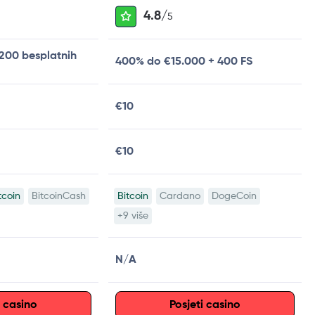
4.8/
5
200 besplatnih
400% do €15.000 + 400 FS
€10
€10
tcoin
BitcoinCash
Bitcoin
Cardano
DogeCoin
+9 više
N/A
i casino
Posjeti casino