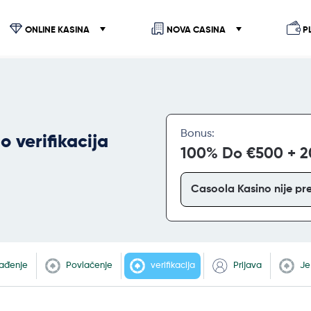
ONLINE KASINA
NOVA CASINA
P
Bonus:
 verifikacija
100% Do €500 + 2
Casoola Kasino nije p
ađenje
Povlačenje
verifikacija
Prijava
Je 