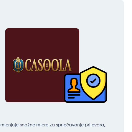
mjenjuje snažne mjere za sprječavanje prijevara,