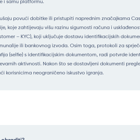
ke i samu platformu.
kušaju povući dobitke ili pristupiti naprednim značajkama Ca
je, koje zahtijevaju višu razinu sigurnosti računa i usklađenost
stomer – KYC), koji uključuje dostavu identifikacijskih dokum
unalije ili bankovnog izvoda. Osim toga, protokoli za sprje
ija (selfie) s identifikacijskim dokumentom, radi potvrde iden
ijevarnih aktivnosti. Nakon što se dostavljeni dokumenti preg
ći korisnicima neograničeno iskustvo igranja.