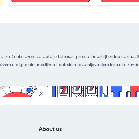
izraženim okom za detalje i strašću prema industriji online casina. Sp
ustvom u digitalnim medijima i dubokim razumijevanjem lokalnih tren
About us