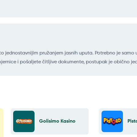
to jednostavnijim pružanjem jasnih uputa. Potrebno je samo uči
ernice i pošaljete čitljive dokumente, postupak je obično j
Golisimo Kasino
Pist