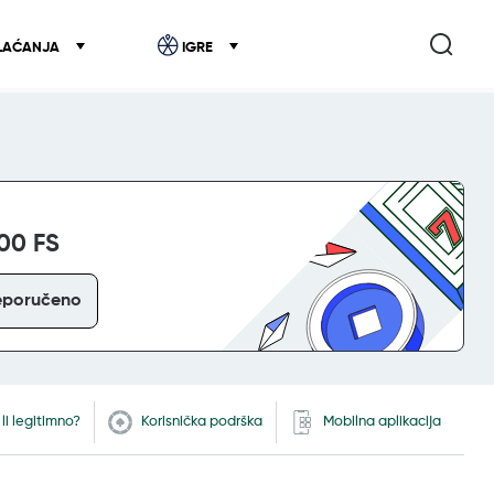
LAĆANJA
IGRE
00 FS
reporučeno
li legitimno?
Korisnička podrška
Mobilna aplikacija